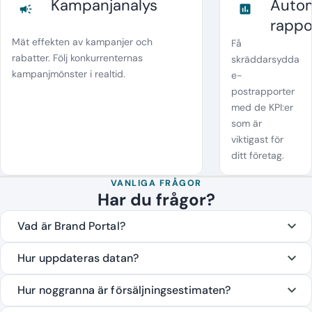
Kampanjanalys
Autom
campaign
assessment
rappo
Mät effekten av kampanjer och
Få
rabatter. Följ konkurrenternas
skräddarsydda
kampanjmönster i realtid.
e-
postrapporter
med de KPI:er
som är
viktigast för
ditt företag.
VANLIGA FRÅGOR
Har du frågor?
Vad är Brand Portal?
Hur uppdateras datan?
Hur noggranna är försäljningsestimaten?