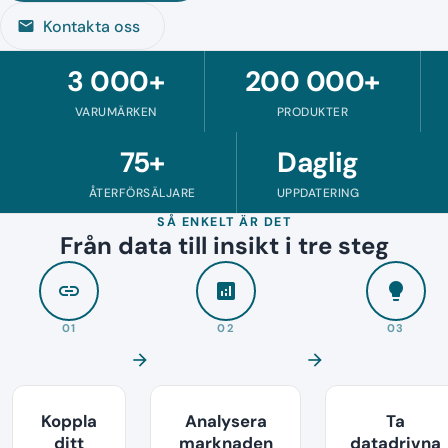
Kontakta oss
mail
3 000+
200 000+
VARUMÄRKEN
PRODUKTER
75+
Daglig
ÅTERFÖRSÄLJARE
UPPDATERING
SÅ ENKELT ÄR DET
Från data till insikt i tre steg
link
analytics
lightbulb
01
02
03
arrow_forward
arrow_forward
Koppla
Analysera
Ta
ditt
marknaden
datadrivna