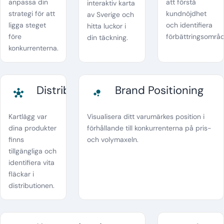
anpassa din
att förstå
interaktiv karta
strategi för att
kundnöjdhet
av Sverige och
ligga steget
och identifiera
hitta luckor i
före
förbättringsområ
din täckning.
konkurrenterna.
Distributionsanalys
Brand Positioning
hub
bubble_chart
Kartlägg var
Visualisera ditt varumärkes position i
dina produkter
förhållande till konkurrenterna på pris-
finns
och volymaxeln.
tillgängliga och
identifiera vita
fläckar i
distributionen.