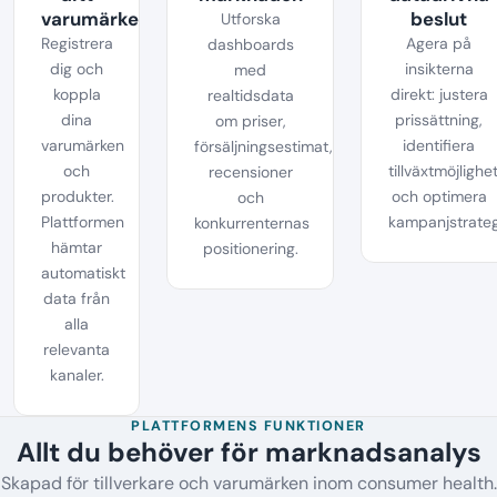
varumärke
beslut
Utforska
Registrera
Agera på
dashboards
dig och
insikterna
med
koppla
direkt: justera
realtidsdata
dina
prissättning,
om priser,
varumärken
identifiera
försäljningsestimat,
och
tillväxtmöjlighe
recensioner
produkter.
och optimera
och
Plattformen
kampanjstrateg
konkurrenternas
hämtar
positionering.
automatiskt
data från
alla
relevanta
kanaler.
PLATTFORMENS FUNKTIONER
Allt du behöver för marknadsanalys
Skapad för tillverkare och varumärken inom consumer health.