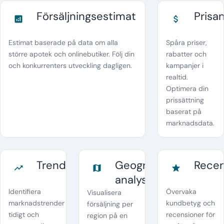
Försäljningsestimat
Prisa
analytics
attach_money
Estimat baserade på data om alla
Spåra priser,
större apotek och onlinebutiker. Följ din
rabatter och
och konkurrenters utveckling dagligen.
kampanjer i
realtid.
Optimera din
prissättning
baserat på
marknadsdata.
Trendanalys
Geografisk
Recen
trending_up
map
star
analys
Identifiera
Övervaka
Visualisera
marknadstrender
kundbetyg och
försäljning per
tidigt och
recensioner för
region på en