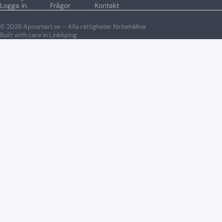
Logga in
Frågor
Kontakt
© 2026 Aposmart.se – Alla rättigheter förbehållna
Built with care in Linköping