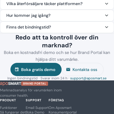
Vilka återförsäljare täcker plattformen?
Hur kommer jag igång?
Finns det bindningstid?
Redo att ta kontroll över din
marknad?
Boka en kostnadsfri demo och se hur Brand Portal kan
hjälpa ditt varumärke.
Boka gratis demo
Kontakta oss
event
mail
Ingen bindningstid · Svarar inom 24 h ·
support@aposmart.se
BRAND PORTAL
Marknadsanalys för varumärken inom
consumer health.
PRODUKT
SUPPORT
FÖRETAG
Funktioner
Email Support
Om Aposmart
Så fungerar det
Boka Demo
Konsumentportal