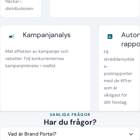
fläckar i
distributionen.
Kampanjanalys
Autom
campaign
assessment
rappo
Mät effekten av kampanjer och
Få
rabatter. Följ konkurrenternas
skräddarsydda
kampanjmönster i realtid.
e-
postrapporter
med de KPI:er
som är
viktigast för
ditt företag.
VANLIGA FRÅGOR
Har du frågor?
Vad är Brand Portal?