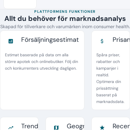
PLATTFORMENS FUNKTIONER
Allt du behöver för marknadsanalys
Skapad för tillverkare och varumärken inom consumer health.
Försäljningsestimat
Prisa
analytics
attach_money
Estimat baserade på data om alla
Spåra priser,
större apotek och onlinebutiker. Följ din
rabatter och
och konkurrenters utveckling dagligen.
kampanjer i
realtid.
Optimera din
prissättning
baserat på
marknadsdata.
Trendanalys
Geografisk
Recen
trending_up
map
star