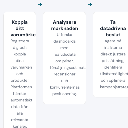
arrow_forward
arrow_forward
Koppla
Analysera
Ta
ditt
marknaden
datadrivna
varumärke
beslut
Utforska
Registrera
Agera på
dashboards
dig och
insikterna
med
koppla
direkt: justera
realtidsdata
dina
prissättning,
om priser,
varumärken
identifiera
försäljningsestimat,
och
tillväxtmöjlighe
recensioner
produkter.
och optimera
och
Plattformen
kampanjstrateg
konkurrenternas
hämtar
positionering.
automatiskt
data från
alla
relevanta
kanaler.