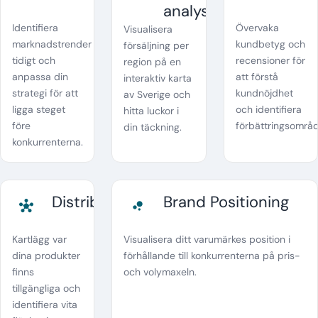
analys
Identifiera
Övervaka
Visualisera
marknadstrender
kundbetyg och
försäljning per
tidigt och
recensioner för
region på en
anpassa din
att förstå
interaktiv karta
strategi för att
kundnöjdhet
av Sverige och
ligga steget
och identifiera
hitta luckor i
före
förbättringsområ
din täckning.
konkurrenterna.
Distributionsanalys
Brand Positioning
hub
bubble_chart
Kartlägg var
Visualisera ditt varumärkes position i
dina produkter
förhållande till konkurrenterna på pris-
finns
och volymaxeln.
tillgängliga och
identifiera vita