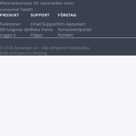
Marknadsanalys för varumärken inom
consumer health.
PRODUKT
SUPPORT
FÖRETAG
Funktioner
Email Support
Om Aposmart
Så fungerar det
Boka Demo
Konsumentportal
Logga in
Frågor
Kontakt
© 2026 Aposmart.se – Alla rättigheter förbehållna
Built with care in Linköping