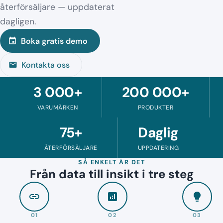
återförsäljare — uppdaterat
dagligen.
Boka gratis demo
event
Kontakta oss
mail
3 000+
200 000+
VARUMÄRKEN
PRODUKTER
75+
Daglig
ÅTERFÖRSÄLJARE
UPPDATERING
SÅ ENKELT ÄR DET
Från data till insikt i tre steg
link
analytics
lightbulb
01
02
03