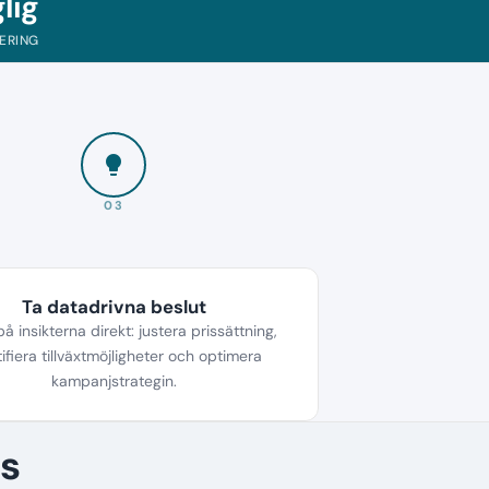
lig
ERING
lightbulb
03
Ta datadrivna beslut
å insikterna direkt: justera prissättning,
ifiera tillväxtmöjligheter och optimera
kampanjstrategin.
s