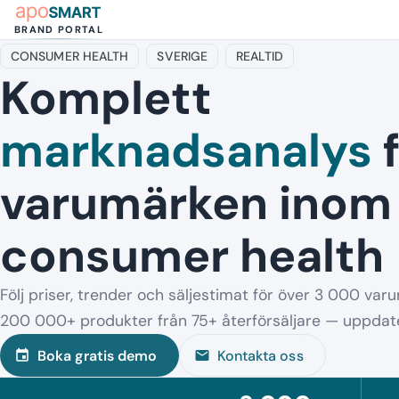
Tillbaka till Aposmart.se
arrow_back
BRAND PORTAL
CONSUMER HEALTH
SVERIGE
REALTID
Komplett
marknadsanalys
f
varumärken inom
consumer health
Följ priser, trender och säljestimat för över 3 000 va
200 000+ produkter från 75+ återförsäljare — uppdate
Boka gratis demo
Kontakta oss
event
mail