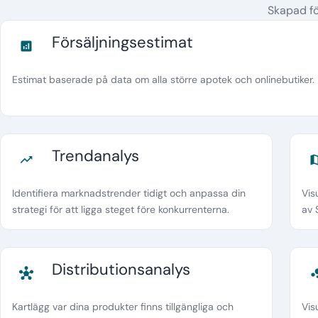
Skapad fö
Försäljningsestimat
analytics
Estimat baserade på data om alla större apotek och onlinebutiker. F
Trendanalys
trending_up
m
Identifiera marknadstrender tidigt och anpassa din
Vis
strategi för att ligga steget före konkurrenterna.
av 
Distributionsanalys
hub
bubble_
Kartlägg var dina produkter finns tillgängliga och
Vis