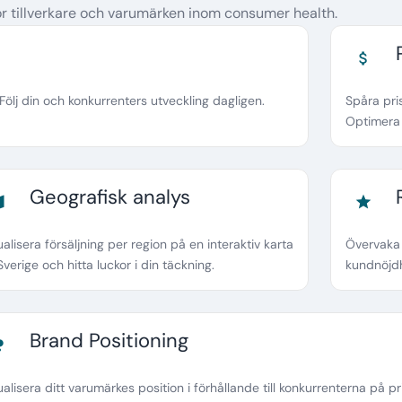
r tillverkare och varumärken inom consumer health.
attach_money
ölj din och konkurrenters utveckling dagligen.
Spåra pris
Optimera 
Geografisk analys
ap
star
ualisera försäljning per region på en interaktiv karta
Övervaka 
Sverige och hitta luckor i din täckning.
kundnöjdh
Brand Positioning
chart
ualisera ditt varumärkes position i förhållande till konkurrenterna på p