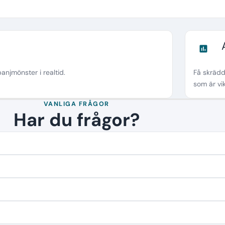
assessment
njmönster i realtid.
Få skrädd
som är vik
VANLIGA FRÅGOR
Har du frågor?