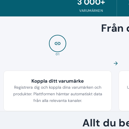
3 000+
VARUMÄRKEN
Från d
link
01
arrow_forward
Koppla ditt varumärke
Registrera dig och koppla dina varumärken och
U
produkter. Plattformen hämtar automatiskt data
från alla relevanta kanaler.
Allt du 