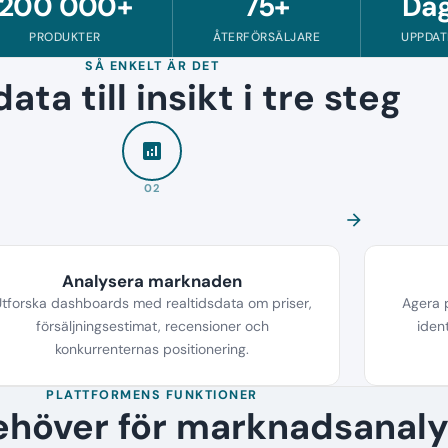
200 000+
75+
Dag
PRODUKTER
ÅTERFÖRSÄLJARE
UPPDAT
SÅ ENKELT ÄR DET
ata till insikt i tre steg
analytics
02
arrow_forward
Analysera marknaden
tforska dashboards med realtidsdata om priser,
Agera p
försäljningsestimat, recensioner och
ident
konkurrenternas positionering.
PLATTFORMENS FUNKTIONER
behöver för marknadsanaly