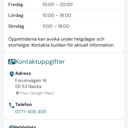
Fredag
10:00 – 20:00
Lördag
10:00 – 18:00
Söndag
11:00 – 18:00
Öppettiderna kan avvika under helgdagar och
storhelger. Kontakta butiken för aktuell information.
Kontaktuppgifter
contact_mail
Adress
location_on
Forumvägen 14
131 53 Nacka
Visa i Google Maps
location_on
Telefon
phone
0771-405 405
Webbplats