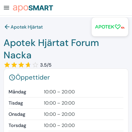
menu
arrow_back
Apotek Hjärtat
Apotek Hjärtat Forum
Nacka
star_border
star
star_border
star
star_border
star
star_border
star
star_border
3.5/5
Öppettider
schedule
Måndag
10:00 – 20:00
Tisdag
10:00 – 20:00
Onsdag
10:00 – 20:00
Torsdag
10:00 – 20:00