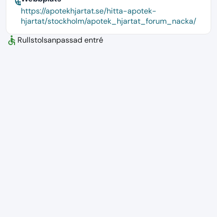
language
https://apotekhjartat.se/hitta-apotek-
hjartat/stockholm/apotek_hjartat_forum_nacka/
accessible
Rullstolsanpassad entré