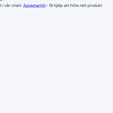
t i vår chatt,
AposmartAI
– få hjälp att hitta rätt produkt