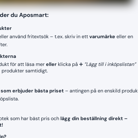
nder du Aposmart:
ukter
eller använd fritextsök – t.ex. skriv in ett
varumärke
eller en
ter.
ukterna
dukt för att läsa mer
eller
klicka på ➕
”Lägg till i inköpslistan”
a produkter samtidigt.
 som erbjuder bästa priset
– antingen på en enskild produk
köpslista.
potek som har bäst pris och
lägg din beställning direkt –
t!
lp?