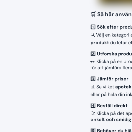
🛒 Så här anvä
1️⃣
Sök efter prod
🔍 Välj en kategori 
produkt
du letar ef
2️⃣
Utforska prod
👀 Klicka på en pro
för att jämföra fler
3️⃣
Jämför priser
📊 Se vilket
apotek
eller på hela din in
4️⃣
Beställ direkt
🚀 Klicka på det a
enkelt och smidig
5️⃣
Behöver du hjä