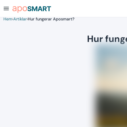
menu
Hem
›
Artiklar
›
Hur fungerar Aposmart?
Hur fung