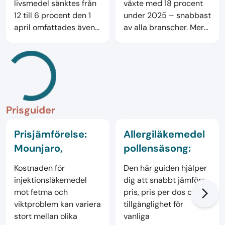
livsmedel sänktes från
växte med 18 procent
efter
12 till 6 procent den 1
under 2025 – snabbast
momssänkningen
april omfattades även
av alla branscher. Mer
kosttillskott. I teorin ska
än hälften av
priserna ha sjunkit med
konsumenternas
5,4 procent. Aposmart
senaste apoteksköp
har analyserat priserna
gjordes online. Vi
på 2 400 kosttillskott
sammanfattar de
hos åtta
viktigaste siffrorna från
Prisguider
apoteksaktörer, och
PostNords E-
skillnaderna mellan
barometern Årsrapport
Prisjämförelse:
Allergiläkemedel
kedjorna är stora: vissa
2025.
Mounjaro,
pollensäsong:
har sänkt mer än hela
momssänkningen,
Wegovy, Ozempic
prisjämförelse
Kostnaden för
Den här guiden hjälper
andra knappt alls, och
och Saxenda –
2025
injektionsläkemedel
dig att snabbt jämföra
en stor del av
pris, effekt och
mot fetma och
pris, pris per dos och
arrow_forward_ios
sänkningarna består av
tillgänglighet
viktproblem kan variera
tillgänglighet för
kampanjer som kan tas
stort mellan olika
vanliga
tillbaka när som helst.