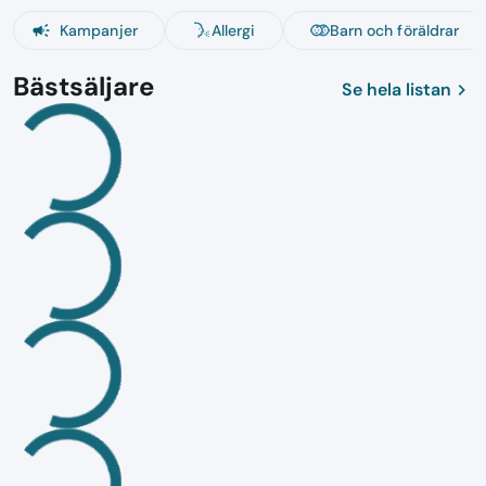
campaign
Kampanjer
Allergi
Barn och föräldrar
Bästsäljare
chevron_right
Se hela listan