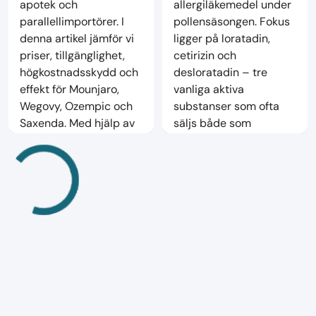
apotek och
allergiläkemedel under
parallellimportörer. I
pollensäsongen. Fokus
denna artikel jämför vi
ligger på loratadin,
priser, tillgänglighet,
cetirizin och
högkostnadsskydd och
desloratadin – tre
effekt för Mounjaro,
vanliga aktiva
Wegovy, Ozempic och
substanser som ofta
Saxenda. Med hjälp av
säljs både som
data från Aposmart.se
generika och som
och
dyrare varumärken. För
apotekswebbplatser
dig som vill spara
visar vi hur du kan
pengar är det extra
spara pengar och hitta
viktigt att titta på pris
billigaste alternativet.
per tablett, om varan är
Aposmart.se är en
receptfri och om
ledande
samma substans finns
prisjämförelsetjänst för
billigare under annat
läkemedel i Sverige och
namn. På Aposmart.se
uppdateras
kan du enkelt jämföra