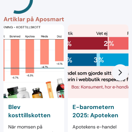
Artiklar på Aposmart
arrow_forward_ios
Blev
E-barometern
kosttillskotten
2025: Apoteken
verkligen
leder svensk e-
När momsen på
Apotekens e-handel
billigare? Facit
handel