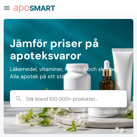
menu
Jämför priser på
apoteksvaror
Läkemedel, vitaminer, hudvård och skönhet.
Alla apotek på ett ställe.
search
Sök bland 100 000+ produkter...
Avancerad sökning
tune