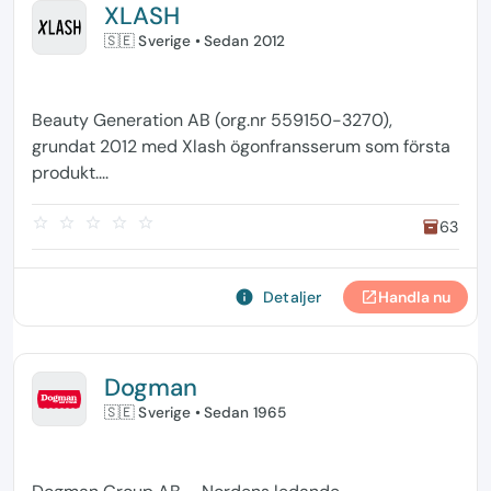
XLASH
🇸🇪 Sverige
• Sedan 2012
Beauty Generation AB (org.nr 559150-3270),
grundat 2012 med Xlash ögonfransserum som första
produkt....
star_border
star_border
star_border
star_border
star_border
63
inventory
info
Detaljer
Handla nu
open_in_new
Dogman
🇸🇪 Sverige
• Sedan 1965