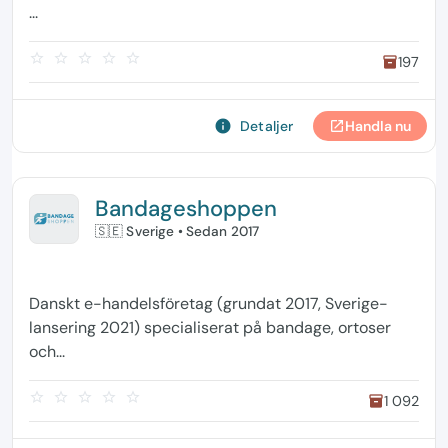
...
star_border
star_border
star_border
star_border
star_border
197
inventory
info
Detaljer
Handla nu
open_in_new
Bandageshoppen
🇸🇪 Sverige
• Sedan 2017
Danskt e-handelsföretag (grundat 2017, Sverige-
lansering 2021) specialiserat på bandage, ortoser
och...
star_border
star_border
star_border
star_border
star_border
1 092
inventory