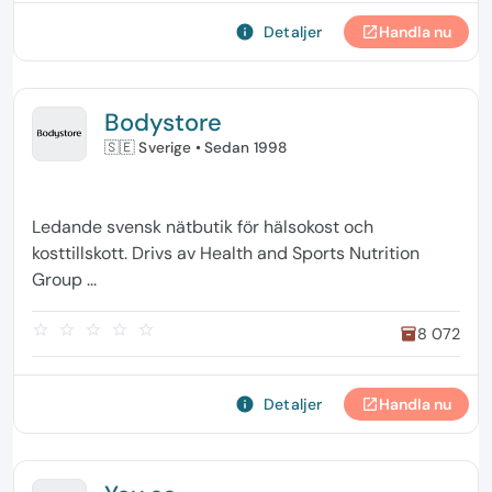
info
Detaljer
Handla nu
open_in_new
Bodystore
🇸🇪 Sverige
• Sedan 1998
Ledande svensk nätbutik för hälsokost och
kosttillskott. Drivs av Health and Sports Nutrition
Group ...
star_border
star_border
star_border
star_border
star_border
8 072
inventory
info
Detaljer
Handla nu
open_in_new