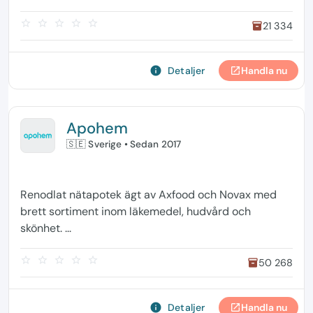
star_border
star_border
star_border
star_border
star_border
21 334
inventory
info
Detaljer
Handla nu
open_in_new
Apohem
🇸🇪 Sverige
• Sedan 2017
Renodlat nätapotek ägt av Axfood och Novax med
brett sortiment inom läkemedel, hudvård och
skönhet. ...
star_border
star_border
star_border
star_border
star_border
50 268
inventory
info
Detaljer
Handla nu
open_in_new