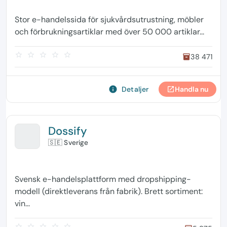
Stor e-handelssida för sjukvårdsutrustning, möbler
och förbrukningsartiklar med över 50 000 artiklar...
star_border
star_border
star_border
star_border
star_border
38 471
inventory
info
Detaljer
Handla nu
open_in_new
Dossify
🇸🇪 Sverige
Svensk e-handelsplattform med dropshipping-
modell (direktleverans från fabrik). Brett sortiment:
vin...
star_border
star_border
star_border
star_border
star_border