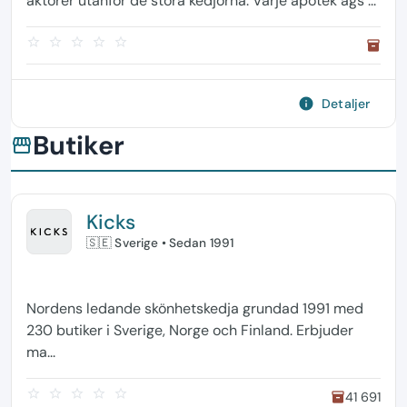
aktörer utanför de stora kedjorna. Varje apotek ägs ...
star_border
star_border
star_border
star_border
star_border
inventory
info
Detaljer
Butiker
storefront
Kicks
🇸🇪 Sverige
• Sedan 1991
Nordens ledande skönhetskedja grundad 1991 med
230 butiker i Sverige, Norge och Finland. Erbjuder
ma...
star_border
star_border
star_border
star_border
star_border
41 691
inventory