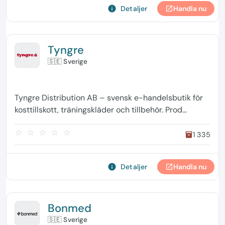
info
Detaljer
Handla nu
open_in_new
Tyngre
🇸🇪 Sverige
Tyngre Distribution AB – svensk e-handelsbutik för
kosttillskott, träningskläder och tillbehör. Prod...
star_border
star_border
star_border
star_border
star_border
1 335
inventory
info
Detaljer
Handla nu
open_in_new
Bonmed
🇸🇪 Sverige