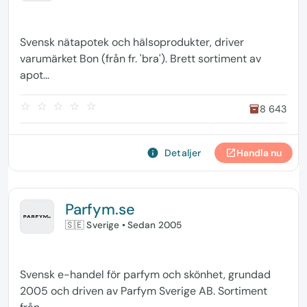
Svensk nätapotek och hälsoprodukter, driver
varumärket Bon (från fr. 'bra'). Brett sortiment av
apot...
star_border
star_border
star_border
star_border
star_border
8 643
inventory
info
Detaljer
Handla nu
open_in_new
Parfym.se
🇸🇪 Sverige
• Sedan 2005
Svensk e-handel för parfym och skönhet, grundad
2005 och driven av Parfym Sverige AB. Sortiment