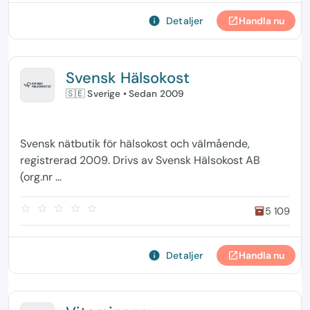
info
Detaljer
Handla nu
open_in_new
Svensk Hälsokost
🇸🇪 Sverige
• Sedan 2009
Svensk nätbutik för hälsokost och välmående,
registrerad 2009. Drivs av Svensk Hälsokost AB
(org.nr ...
star_border
star_border
star_border
star_border
star_border
5 109
inventory
info
Detaljer
Handla nu
open_in_new