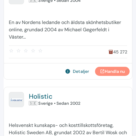
🇸🇪 Sverige
• Sedan 2004
En av Nordens ledande och äldsta skönhetsbutiker
online, grundad 2004 av Michael Gegerfeldt i
Väster...
star_border
star_border
star_border
star_border
star_border
45 272
inventory
info
Detaljer
Handla nu
open_in_new
Holistic
🇸🇪 Sverige
• Sedan 2002
Helsvenskt kunskaps- och kosttillskottsföretag,
Holistic Sweden AB, grundat 2002 av Bertil Wosk och