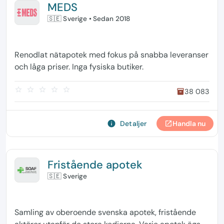
MEDS
🇸🇪 Sverige
• Sedan 2018
Renodlat nätapotek med fokus på snabba leveranser
och låga priser. Inga fysiska butiker.
star_border
star_border
star_border
star_border
star_border
38 083
inventory
info
Detaljer
Handla nu
open_in_new
Fristående apotek
🇸🇪 Sverige
Samling av oberoende svenska apotek, fristående