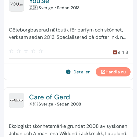
You.se
🇸🇪 Sverige
• Sedan 2013
Göteborgbaserad nätbutik för parfym och skönhet,
verksam sedan 2013. Specialiserad på dofter inkl. n...
star_border
star_border
star_border
star_border
star_border
9 418
inventory
info
Detaljer
Handla nu
open_in_new
Care of Gerd
🇸🇪 Sverige
• Sedan 2008
Ekologiskt skönhetsmärke grundat 2008 av syskonen
Johan och Anna-Lena Wiklund i Jokkmokk, Lappland.