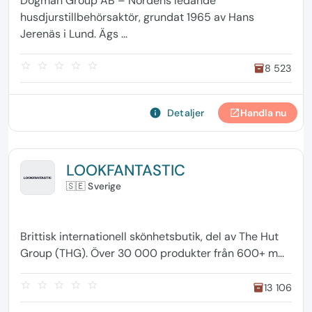
Dogman Group AB – Nordens ledande
husdjurstillbehörsaktör, grundat 1965 av Hans
Jerenäs i Lund. Ägs ...
star_border
star_border
star_border
star_border
star_border
8 523
inventory
info
Detaljer
Handla nu
open_in_new
LOOKFANTASTIC
🇸🇪 Sverige
Brittisk internationell skönhetsbutik, del av The Hut
Group (THG). Över 30 000 produkter från 600+ m...
star_border
star_border
star_border
star_border
star_border
13 106
inventory