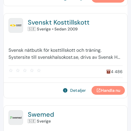
Svenskt Kosttillskott
🇸🇪 Sverige
• Sedan 2009
Svensk nätbutik för kosttillskott och träning.
Systersite till svenskhalsokost.se, drivs av Svensk H...
star_border
star_border
star_border
star_border
star_border
4 486
inventory
info
Detaljer
Handla nu
open_in_new
Swemed
🇸🇪 Sverige