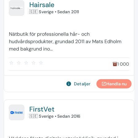
Hairsale
🇸🇪 Sverige
• Sedan 2011
Nätbutik för professionella hår- och
hudvårdsprodukter, grundad 2011 av Mats Edholm
med bakgrund ino...
star_border
star_border
star_border
star_border
star_border
1 000
inventory
info
Detaljer
Handla nu
open_in_new
FirstVet
🇸🇪 Sverige
• Sedan 2016