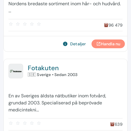
Nordens bredaste sortiment inom hår- och hudvård.
...
star_border
star_border
star_border
star_border
star_border
96 479
inventory
info
Detaljer
Handla nu
open_in_new
Fotakuten
🇸🇪 Sverige
• Sedan 2003
En av Sveriges äldsta nätbutiker inom fotvård,
grundad 2003. Specialiserad på beprövade
medicintekni...
star_border
star_border
star_border
star_border
star_border
639
inventory