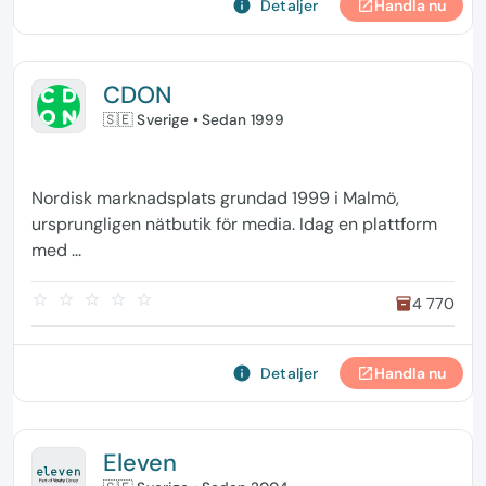
info
Detaljer
Handla nu
open_in_new
CDON
🇸🇪 Sverige
• Sedan 1999
Nordisk marknadsplats grundad 1999 i Malmö,
ursprungligen nätbutik för media. Idag en plattform
med ...
star_border
star_border
star_border
star_border
star_border
4 770
inventory
info
Detaljer
Handla nu
open_in_new
Eleven