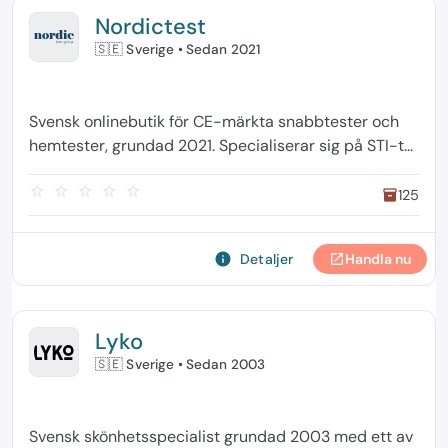
Nordictest
🇸🇪 Sverige
• Sedan 2021
Svensk onlinebutik för CE-märkta snabbtester och
hemtester, grundad 2021. Specialiserar sig på STI-t...
star_border
star_border
star_border
star_border
star_border
125
inventory
info
Detaljer
Handla nu
open_in_new
Lyko
🇸🇪 Sverige
• Sedan 2003
Svensk skönhetsspecialist grundad 2003 med ett av