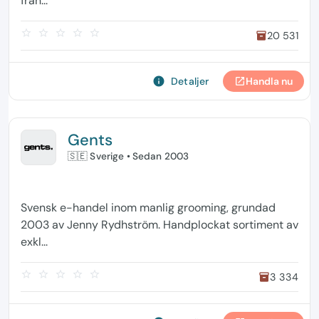
från...
star_border
star_border
star_border
star_border
star_border
20 531
inventory
info
Detaljer
Handla nu
open_in_new
Gents
🇸🇪 Sverige
• Sedan 2003
Svensk e-handel inom manlig grooming, grundad
2003 av Jenny Rydhström. Handplockat sortiment av
exkl...
star_border
star_border
star_border
star_border
star_border
3 334
inventory