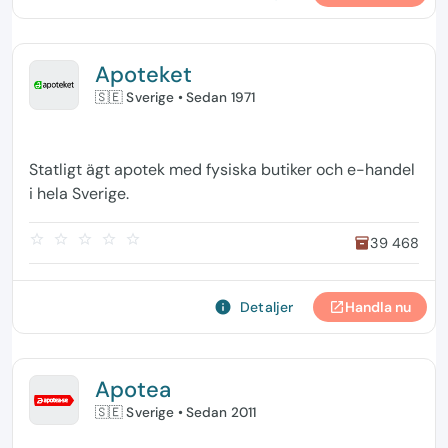
Apoteket
🇸🇪 Sverige
• Sedan 1971
Statligt ägt apotek med fysiska butiker och e-handel
i hela Sverige.
star_border
star_border
star_border
star_border
star_border
39 468
inventory
info
Detaljer
Handla nu
open_in_new
Apotea
🇸🇪 Sverige
• Sedan 2011