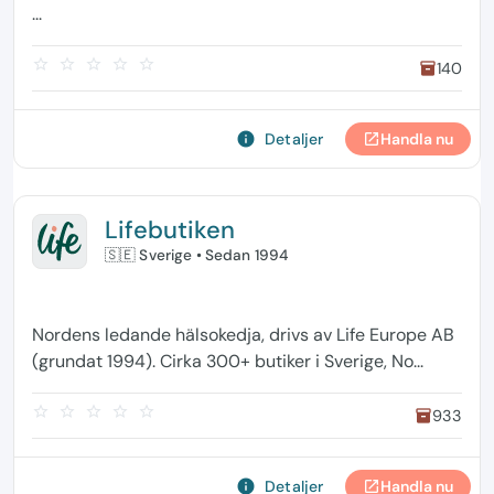
...
star_border
star_border
star_border
star_border
star_border
140
inventory
info
Detaljer
Handla nu
open_in_new
Lifebutiken
🇸🇪 Sverige
• Sedan 1994
Nordens ledande hälsokedja, drivs av Life Europe AB
(grundat 1994). Cirka 300+ butiker i Sverige, No...
star_border
star_border
star_border
star_border
star_border
933
inventory
info
Detaljer
Handla nu
open_in_new