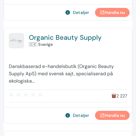
info
Detaljer
Handla nu
open_in_new
Organic Beauty Supply
🇸🇪 Sverige
Danskbaserad e-handelsbutik (Organic Beauty
Supply ApS) med svensk sajt, specialiserad på
ekologiska...
star_border
star_border
star_border
star_border
star_border
2 227
inventory
info
Detaljer
Handla nu
open_in_new