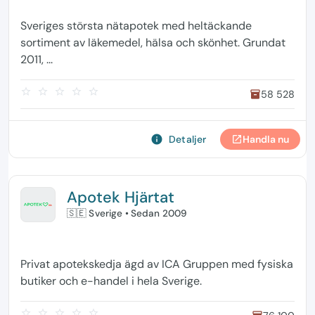
Sveriges största nätapotek med heltäckande
sortiment av läkemedel, hälsa och skönhet. Grundat
2011, ...
star_border
star_border
star_border
star_border
star_border
58 528
inventory
info
Detaljer
Handla nu
open_in_new
Apotek Hjärtat
🇸🇪 Sverige
• Sedan 2009
Privat apotekskedja ägd av ICA Gruppen med fysiska
butiker och e-handel i hela Sverige.
star_border
star_border
star_border
star_border
star_border