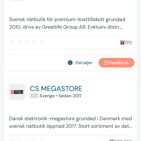
Svensk nätbutik för premium-kosttillskott grundad
2010, drivs av Greatlife Group AB. Exklusiv distri...
star_border
star_border
star_border
star_border
star_border
170
inventory
info
Detaljer
Handla nu
open_in_new
CS MEGASTORE
🇸🇪 Sverige
• Sedan 2017
Dansk elektronik-megastore grundad i Danmark med
svensk nätbutik öppnad 2017. Stort sortiment av dat...
star_border
star_border
star_border
star_border
star_border