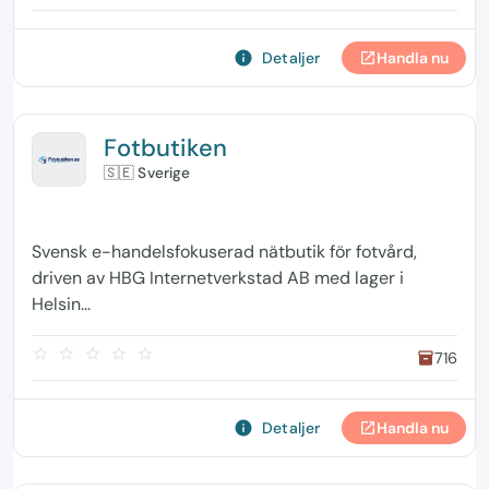
info
Detaljer
Handla nu
open_in_new
Fotbutiken
🇸🇪 Sverige
Svensk e-handelsfokuserad nätbutik för fotvård,
driven av HBG Internetverkstad AB med lager i
Helsin...
star_border
star_border
star_border
star_border
star_border
716
inventory
info
Detaljer
Handla nu
open_in_new