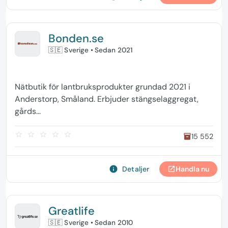
Bonden.se
🇸🇪 Sverige
• Sedan 2021
Nätbutik för lantbruksprodukter grundad 2021 i
Anderstorp, Småland. Erbjuder stängselaggregat,
gårds...
star_border
star_border
star_border
star_border
star_border
15 552
inventory
info
Detaljer
Handla nu
open_in_new
Greatlife
🇸🇪 Sverige
• Sedan 2010