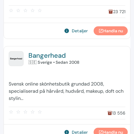
star_border
star_border
star_border
star_border
star_border
23 721
inventory
info
Detaljer
Handla nu
open_in_new
Bangerhead
🇸🇪 Sverige
• Sedan 2008
Svensk online skönhetsbutik grundad 2008,
specialiserad på hårvård, hudvård, makeup, doft och
stylin...
star_border
star_border
star_border
star_border
star_border
13 556
inventory
info
Detaljer
Handla nu
open_in_new