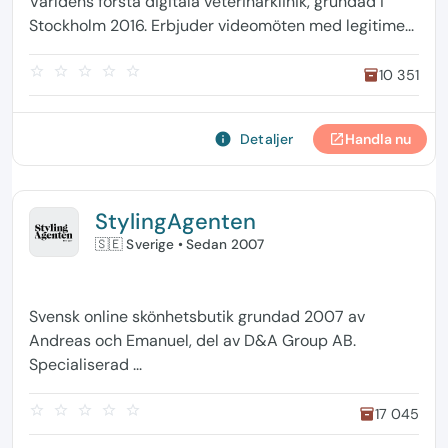
Världens första digitala veterinärklinik, grundad i
Stockholm 2016. Erbjuder videomöten med legitime...
star_border
star_border
star_border
star_border
star_border
10 351
inventory
info
Detaljer
Handla nu
open_in_new
StylingAgenten
🇸🇪 Sverige
• Sedan 2007
Svensk online skönhetsbutik grundad 2007 av
Andreas och Emanuel, del av D&A Group AB.
Specialiserad ...
star_border
star_border
star_border
star_border
star_border
17 045
inventory