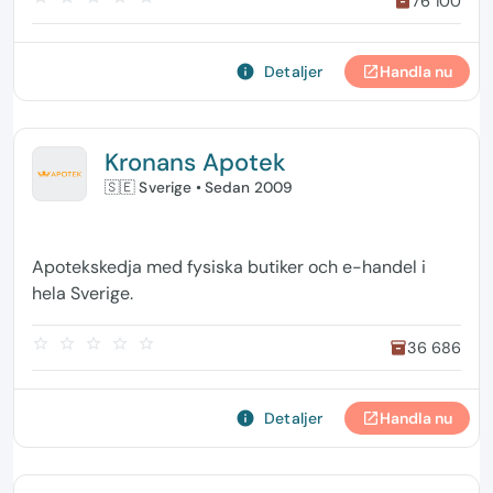
76 100
inventory
info
Detaljer
Handla nu
open_in_new
Kronans Apotek
🇸🇪 Sverige
• Sedan 2009
Apotekskedja med fysiska butiker och e-handel i
hela Sverige.
star_border
star_border
star_border
star_border
star_border
36 686
inventory
info
Detaljer
Handla nu
open_in_new