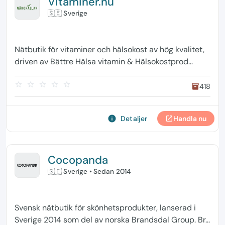
Vitaminer.nu
🇸🇪 Sverige
Nätbutik för vitaminer och hälsokost av hög kvalitet,
driven av Bättre Hälsa vitamin & Hälsokostprod...
star_border
star_border
star_border
star_border
star_border
418
inventory
info
Detaljer
Handla nu
open_in_new
Cocopanda
🇸🇪 Sverige
• Sedan 2014
Svensk nätbutik för skönhetsprodukter, lanserad i
Sverige 2014 som del av norska Brandsdal Group. Br...