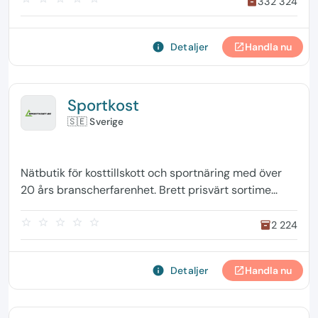
332 324
inventory
info
Detaljer
Handla nu
open_in_new
Sportkost
🇸🇪 Sverige
Nätbutik för kosttillskott och sportnäring med över
20 års branscherfarenhet. Brett prisvärt sortime...
star_border
star_border
star_border
star_border
star_border
2 224
inventory
info
Detaljer
Handla nu
open_in_new