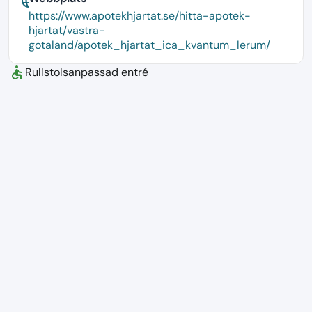
language
https://www.apotekhjartat.se/hitta-apotek-
hjartat/vastra-
gotaland/apotek_hjartat_ica_kvantum_lerum/
accessible
Rullstolsanpassad entré