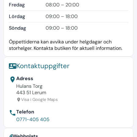
Fredag
08:00 – 20:00
Lördag
09:00 – 18:00
Söndag
09:00 – 18:00
Öppettiderna kan avvika under helgdagar och
storhelger. Kontakta butiken för aktuell information.
Kontaktuppgifter
contact_mail
Adress
location_on
Hulans Torg
443 51 Lerum
Visa i Google Maps
location_on
Telefon
phone
0771-405 405
Webbplats