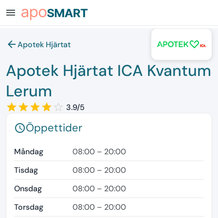
menu
arrow_back
Apotek Hjärtat
Apotek Hjärtat ICA Kvantum
Lerum
star_border
star
star_border
star
star_border
star
star_border
star
star_border
3.9/5
Öppettider
schedule
Måndag
08:00 – 20:00
Tisdag
08:00 – 20:00
Onsdag
08:00 – 20:00
Torsdag
08:00 – 20:00