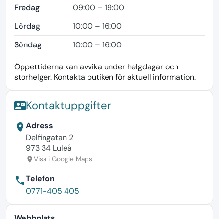
Fredag
09:00 – 19:00
Lördag
10:00 – 16:00
Söndag
10:00 – 16:00
Öppettiderna kan avvika under helgdagar och
storhelger. Kontakta butiken för aktuell information.
Kontaktuppgifter
contact_mail
Adress
location_on
Delfingatan 2
973 34 Luleå
Visa i Google Maps
location_on
Telefon
phone
0771-405 405
Webbplats