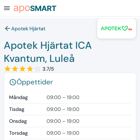
menu
arrow_back
Apotek Hjärtat
Apotek Hjärtat ICA
Kvantum, Luleå
star_border
star
star_border
star
star_border
star
star_border
star
star_border
3.7/5
Öppettider
schedule
Måndag
09:00 – 19:00
Tisdag
09:00 – 19:00
Onsdag
09:00 – 19:00
Torsdag
09:00 – 19:00