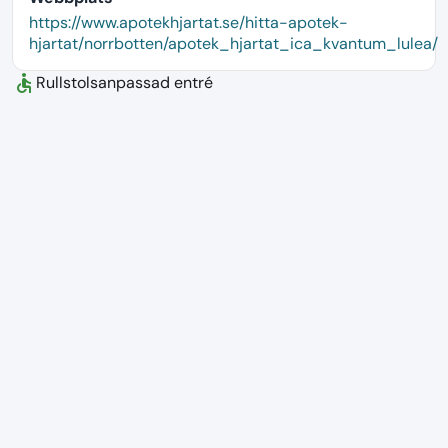
language
https://www.apotekhjartat.se/hitta-apotek-
hjartat/norrbotten/apotek_hjartat_ica_kvantum_lulea/
accessible
Rullstolsanpassad entré