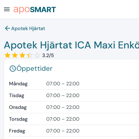
menu
arrow_back
Apotek Hjärtat
Apotek Hjärtat ICA Maxi Enk
star_border
star
star_border
star
star_border
star
star_border
star
star_border
3.2/5
Öppettider
schedule
Måndag
07:00 – 22:00
Tisdag
07:00 – 22:00
Onsdag
07:00 – 22:00
Torsdag
07:00 – 22:00
Fredag
07:00 – 22:00