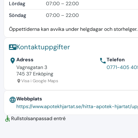
Lördag
07:00 – 22:00
Söndag
07:00 – 22:00
Öppettiderna kan avvika under helgdagar och storhelger. K
Kontaktuppgifter
contact_mail
Adress
Telefon
location_on
phone
Vagnsgatan 3
0771-405 40
745 37 Enköping
Visa i Google Maps
location_on
Webbplats
language
https://www.apotekhjartat.se/hitta-apotek-hjartat/
accessible
Rullstolsanpassad entré