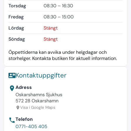
Torsdag
08:30 – 16:30
Fredag
08:30 – 15:00
Lördag
Stängt
Söndag
Stängt
Öppettiderna kan avvika under helgdagar och
storhelger. Kontakta butiken för aktuell information.
Kontaktuppgifter
contact_mail
Adress
location_on
Oskarshamns Sjukhus
572 28 Oskarshamn
Visa i Google Maps
location_on
Telefon
phone
0771-405 405