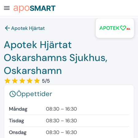
menu
arrow_back
Apotek Hjärtat
Apotek Hjärtat
Oskarshamns Sjukhus,
Oskarshamn
star_border
star
star_border
star
star_border
star
star_border
star
star_border
star
5/5
Öppettider
schedule
Måndag
08:30 – 16:30
Tisdag
08:30 – 16:30
Onsdag
08:30 – 16:30