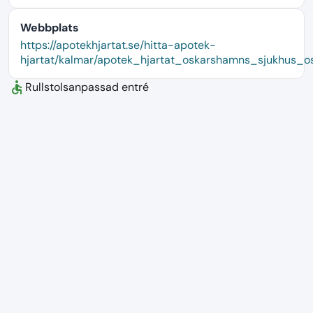
Webbplats
language
https://apotekhjartat.se/hitta-apotek-
hjartat/kalmar/apotek_hjartat_oskarshamns_sjukhus_o
accessible
Rullstolsanpassad entré