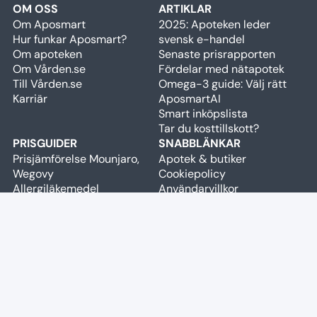
OM OSS
ARTIKLAR
Om Aposmart
2025: Apoteken leder
Hur funkar Aposmart?
svensk e-handel
Om apoteken
Senaste prisrapporten
Om Vården.se
Fördelar med nätapotek
Till Vården.se
Omega-3 guide: Välj rätt
Karriär
AposmartAI
Smart inköpslista
Tar du kosttillskott?
PRISGUIDER
SNABBLÄNKAR
Prisjämförelse Mounjaro,
Apotek & butiker
Wegovy
Cookiepolicy
Allergiläkemedel
Användarvillkor
pollensäsong
Rapportera fel
Högkostnadsskyddet 2026
Fraktalternativ
Aknebehandling kostnad
code
Widget
Håravfallsbehandling
Restnoteringar
prisguide
query_stats
Brand Portal
Reducerad moms
kosttillskott
Medicinsk viktnedgång