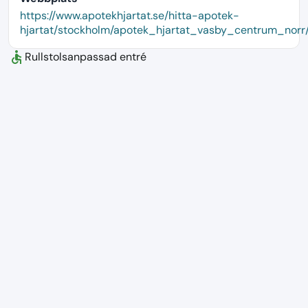
language
https://www.apotekhjartat.se/hitta-apotek-
hjartat/stockholm/apotek_hjartat_vasby_centrum_norr
accessible
Rullstolsanpassad entré