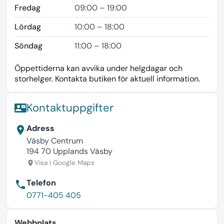
Fredag
09:00 – 19:00
Lördag
10:00 – 18:00
Söndag
11:00 – 18:00
Öppettiderna kan avvika under helgdagar och
storhelger. Kontakta butiken för aktuell information.
Kontaktuppgifter
contact_mail
Adress
location_on
Väsby Centrum
194 70 Upplands Väsby
Visa i Google Maps
location_on
Telefon
phone
0771-405 405
Webbplats