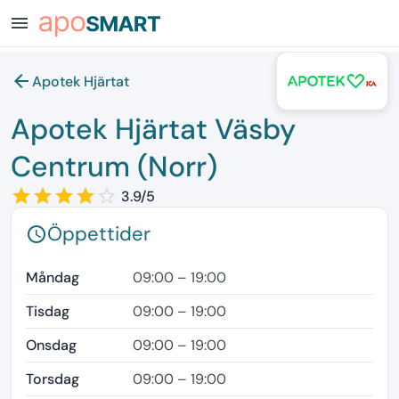
menu
arrow_back
Apotek Hjärtat
Apotek Hjärtat Väsby
Centrum (Norr)
star_border
star
star_border
star
star_border
star
star_border
star
star_border
3.9/5
Öppettider
schedule
Måndag
09:00 – 19:00
Tisdag
09:00 – 19:00
Onsdag
09:00 – 19:00
Torsdag
09:00 – 19:00