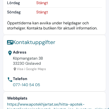
Lördag
Stängt
Söndag
Stängt
Öppettiderna kan avvika under helgdagar och
storhelger. Kontakta butiken för aktuell information.
Kontaktuppgifter
contact_mail
Adress
location_on
Köpmangatan 3B
33230 Gislaved
Visa i Google Maps
location_on
Telefon
phone
077-140 54 05
Webbplats
language
https://www.apotekhjartat.se/hitta-apotek-