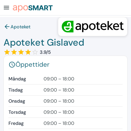
menu
arrow_back
Apoteket
Apoteket Gislaved
star_border
star
star_border
star
star_border
star
star_border
star
star_border
3.9/5
Öppettider
schedule
Måndag
09:00 – 18:00
Tisdag
09:00 – 18:00
Onsdag
09:00 – 18:00
Torsdag
09:00 – 18:00
Fredag
09:00 – 18:00