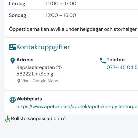
Lördag
10:00 – 17:00
Söndag
12:00 – 16:00
Öppettiderna kan avvika under helgdagar och storhelger. K
Kontaktuppgifter
contact_mail
Adress
Telefon
location_on
phone
Repslagaregatan 25
077-145 04 
58222 Linköping
Visa i Google Maps
location_on
Webbplats
language
https://www.apoteket.se/apotek/apoteket-gyllentorge
accessible
Rullstolsanpassad entré