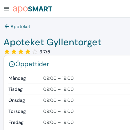
menu
arrow_back
Apoteket
Apoteket Gyllentorget
star_border
star
star_border
star
star_border
star
star_border
star
star_border
3.7/5
Öppettider
schedule
Måndag
09:00 – 19:00
Tisdag
09:00 – 19:00
Onsdag
09:00 – 19:00
Torsdag
09:00 – 19:00
Fredag
09:00 – 19:00