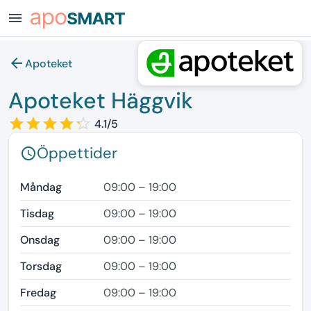
menu
arrow_back
Apoteket
Apoteket Häggvik
star_border
star
star_border
star
star_border
star
star_border
star
star_border
star
4.1/5
Öppettider
schedule
Måndag
09:00 – 19:00
Tisdag
09:00 – 19:00
Onsdag
09:00 – 19:00
Torsdag
09:00 – 19:00
Fredag
09:00 – 19:00