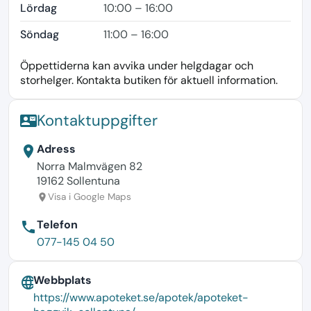
Lördag
10:00 – 16:00
Söndag
11:00 – 16:00
Öppettiderna kan avvika under helgdagar och
storhelger. Kontakta butiken för aktuell information.
Kontaktuppgifter
contact_mail
Adress
location_on
Norra Malmvägen 82
19162 Sollentuna
Visa i Google Maps
location_on
Telefon
phone
077-145 04 50
Webbplats
language
https://www.apoteket.se/apotek/apoteket-