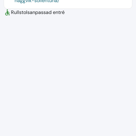
haggvik-sollentuna/
accessible
Rullstolsanpassad entré