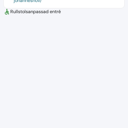
johanneshov/
accessible
Rullstolsanpassad entré