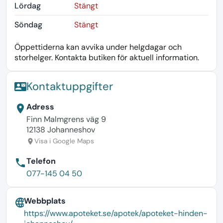
Lördag
Stängt
Söndag
Stängt
Öppettiderna kan avvika under helgdagar och
storhelger. Kontakta butiken för aktuell information.
Kontaktuppgifter
contact_mail
Adress
location_on
Finn Malmgrens väg 9
12138 Johanneshov
Visa i Google Maps
location_on
Telefon
phone
077-145 04 50
Webbplats
language
https://www.apoteket.se/apotek/apoteket-hinden-