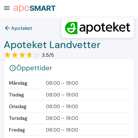
menu
arrow_back
Apoteket
Apoteket Landvetter
star_border
star
star_border
star
star_border
star
star_border
star
star_border
3.5/5
Öppettider
schedule
Måndag
08:00 – 19:00
Tisdag
08:00 – 19:00
Onsdag
08:00 – 19:00
Torsdag
08:00 – 19:00
Fredag
08:00 – 19:00