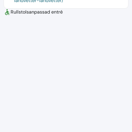
landvetter-landvetter/
accessible
Rullstolsanpassad entré