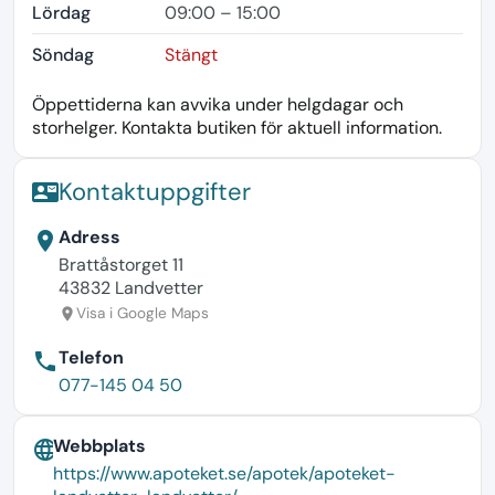
Lördag
09:00 – 15:00
Söndag
Stängt
Öppettiderna kan avvika under helgdagar och
storhelger. Kontakta butiken för aktuell information.
Kontaktuppgifter
contact_mail
Adress
location_on
Brattåstorget 11
43832 Landvetter
Visa i Google Maps
location_on
Telefon
phone
077-145 04 50
Webbplats
language
https://www.apoteket.se/apotek/apoteket-