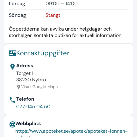
Lördag
09:00 – 14:00
Söndag
Stängt
Öppettiderna kan avvika under helgdagar och
storhelger. Kontakta butiken för aktuell information.
Kontaktuppgifter
contact_mail
Adress
location_on
Torget 1
38230 Nybro
Visa i Google Maps
location_on
Telefon
phone
077-145 04 50
Webbplats
language
https://www.apoteket.se/apotek/apoteket-lonnen-