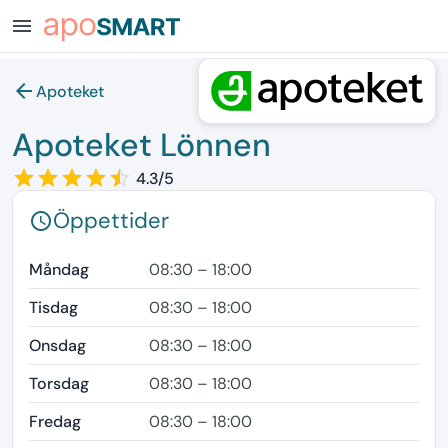
menu
arrow_back
Apoteket
Apoteket Lönnen
star_border
star
star_border
star
star_border
star
star_border
star
star_border
star
4.3/5
Öppettider
schedule
Måndag
08:30 – 18:00
Tisdag
08:30 – 18:00
Onsdag
08:30 – 18:00
Torsdag
08:30 – 18:00
Fredag
08:30 – 18:00