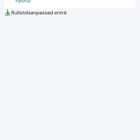
nybro/
accessible
Rullstolsanpassad entré