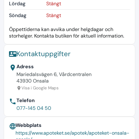
Lördag
Stängt
Söndag
Stängt
Öppettiderna kan avvika under helgdagar och
storhelger. Kontakta butiken för aktuell information.
Kontaktuppgifter
contact_mail
Adress
location_on
Mariedalsvägen 6, Vårdcentralen
43930 Onsala
Visa i Google Maps
location_on
Telefon
phone
077-145 04 50
Webbplats
language
https://www.apoteket.se/apotek/apoteket-onsala-