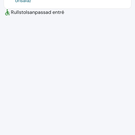
onsala/
accessible
Rullstolsanpassad entré