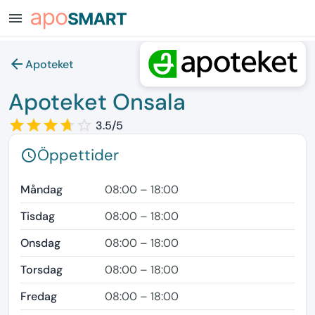
menu
arrow_back
Apoteket
Apoteket Onsala
star_border
star
star_border
star
star_border
star
star_border
star
star_border
3.5/5
Öppettider
schedule
Måndag
08:00 – 18:00
Tisdag
08:00 – 18:00
Onsdag
08:00 – 18:00
Torsdag
08:00 – 18:00
Fredag
08:00 – 18:00