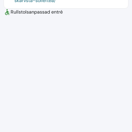
skarvsta-solleftea/
accessible
Rullstolsanpassad entré