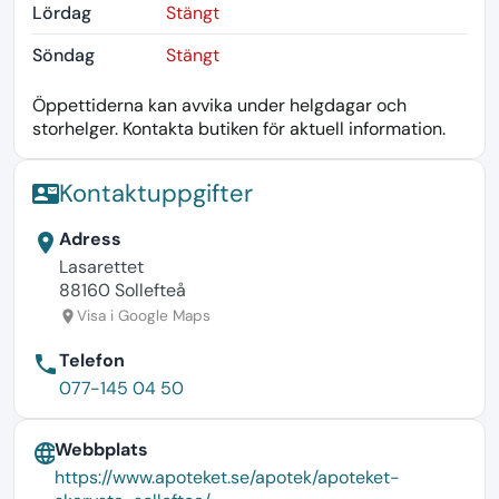
Lördag
Stängt
Söndag
Stängt
Öppettiderna kan avvika under helgdagar och
storhelger. Kontakta butiken för aktuell information.
Kontaktuppgifter
contact_mail
Adress
location_on
Lasarettet
88160 Sollefteå
Visa i Google Maps
location_on
Telefon
phone
077-145 04 50
Webbplats
language
https://www.apoteket.se/apotek/apoteket-