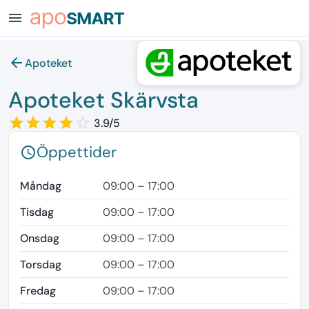
menu
arrow_back
Apoteket
Apoteket Skärvsta
star_border
star
star_border
star
star_border
star
star_border
star
star_border
3.9/5
Öppettider
schedule
Måndag
09:00 – 17:00
Tisdag
09:00 – 17:00
Onsdag
09:00 – 17:00
Torsdag
09:00 – 17:00
Fredag
09:00 – 17:00