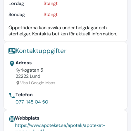
Lördag
Stängt
Söndag
Stängt
Öppettiderna kan avvika under helgdagar och
storhelger. Kontakta butiken för aktuell information.
Kontaktuppgifter
contact_mail
Adress
location_on
Kyrkogatan 5
22222 Lund
Visa i Google Maps
location_on
Telefon
phone
077-145 04 50
Webbplats
language
https://www.apoteket.se/apotek/apoteket-