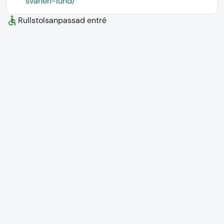
svanen-lund/
accessible
Rullstolsanpassad entré