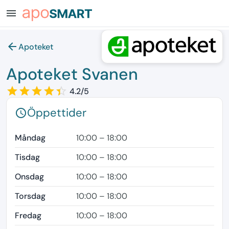
menu
arrow_back
Apoteket
Apoteket Svanen
star_border
star
star_border
star
star_border
star
star_border
star
star_border
star
4.2/5
Öppettider
schedule
Måndag
10:00 – 18:00
Tisdag
10:00 – 18:00
Onsdag
10:00 – 18:00
Torsdag
10:00 – 18:00
Fredag
10:00 – 18:00