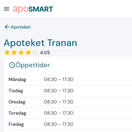
menu
arrow_back
Apoteket
Apoteket Tranan
star_border
star
star_border
star
star_border
star
star_border
star
star_border
star
4.1/5
Öppettider
schedule
Måndag
08:30 – 17:30
Tisdag
08:30 – 17:30
Onsdag
08:30 – 17:30
Torsdag
08:30 – 17:30
Fredag
08:30 – 17:30