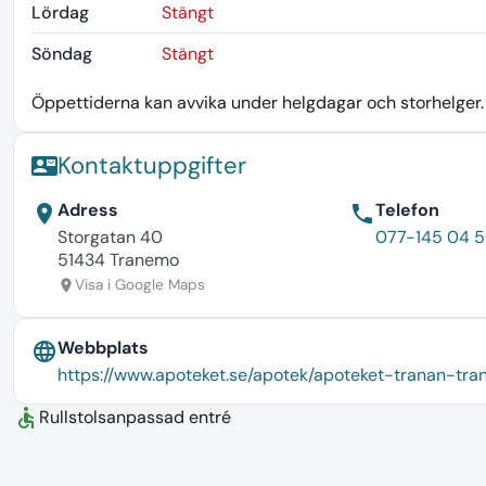
Lördag
Stängt
Söndag
Stängt
Öppettiderna kan avvika under helgdagar och storhelger. K
Kontaktuppgifter
contact_mail
Adress
Telefon
location_on
phone
Storgatan 40
077-145 04 
51434 Tranemo
Visa i Google Maps
location_on
Webbplats
language
https://www.apoteket.se/apotek/apoteket-tranan-tr
accessible
Rullstolsanpassad entré