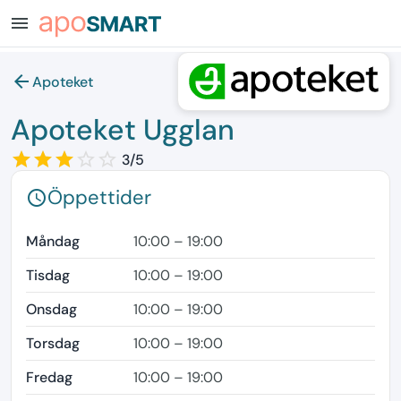
menu
arrow_back
Apoteket
Apoteket Ugglan
star_border
star
star_border
star
star_border
star
star_border
star_border
3/5
Öppettider
schedule
Måndag
10:00 – 19:00
Tisdag
10:00 – 19:00
Onsdag
10:00 – 19:00
Torsdag
10:00 – 19:00
Fredag
10:00 – 19:00