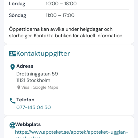
Lördag
10:00 – 18:00
Söndag
11:00 – 17:00
Öppettiderna kan avvika under helgdagar och
storhelger. Kontakta butiken för aktuell information.
Kontaktuppgifter
contact_mail
Adress
location_on
Drottninggatan 59
11121 Stockholm
Visa i Google Maps
location_on
Telefon
phone
077-145 04 50
Webbplats
language
https://www.apoteket.se/apotek/apoteket-ugglan-