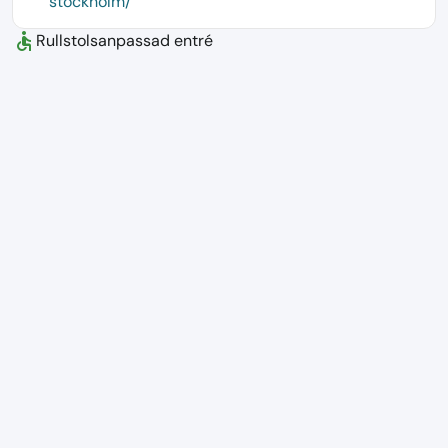
stockholm/
accessible
Rullstolsanpassad entré