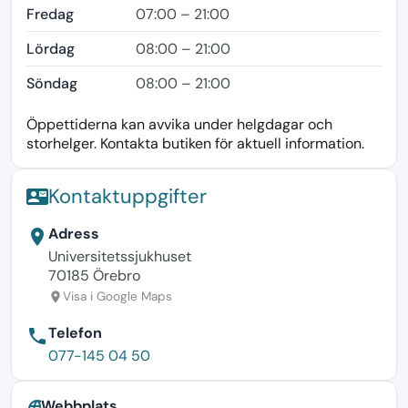
Fredag
07:00 – 21:00
Lördag
08:00 – 21:00
Söndag
08:00 – 21:00
Öppettiderna kan avvika under helgdagar och
storhelger. Kontakta butiken för aktuell information.
Kontaktuppgifter
contact_mail
Adress
location_on
Universitetssjukhuset
70185 Örebro
Visa i Google Maps
location_on
Telefon
phone
077-145 04 50
Webbplats