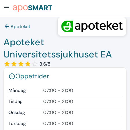
menu
arrow_back
Apoteket
Apoteket
Universitetssjukhuset EA
star_border
star
star_border
star
star_border
star
star_border
star
star_border
3.6/5
Öppettider
schedule
Måndag
07:00 – 21:00
Tisdag
07:00 – 21:00
Onsdag
07:00 – 21:00
Torsdag
07:00 – 21:00