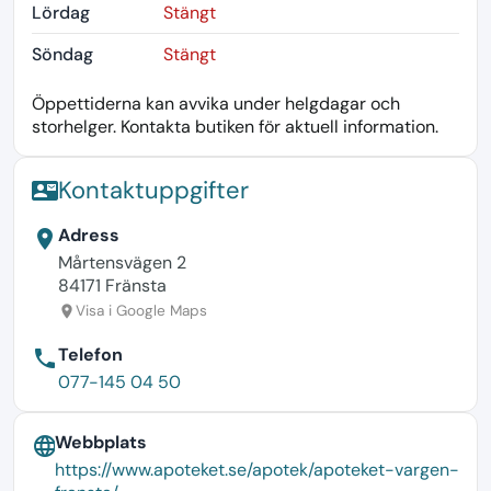
Lördag
Stängt
Söndag
Stängt
Öppettiderna kan avvika under helgdagar och
storhelger. Kontakta butiken för aktuell information.
Kontaktuppgifter
contact_mail
Adress
location_on
Mårtensvägen 2
84171 Fränsta
Visa i Google Maps
location_on
Telefon
phone
077-145 04 50
Webbplats
language
https://www.apoteket.se/apotek/apoteket-vargen-