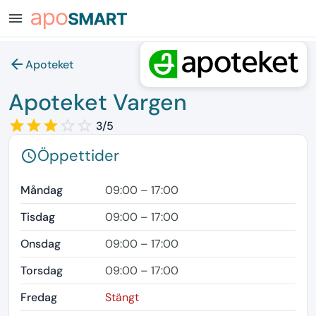
menu
arrow_back
Apoteket
Apoteket Vargen
star_border
star
star_border
star
star_border
star
star_border
star_border
3/5
Öppettider
schedule
Måndag
09:00 – 17:00
Tisdag
09:00 – 17:00
Onsdag
09:00 – 17:00
Torsdag
09:00 – 17:00
Fredag
Stängt