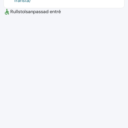
fransta/
accessible
Rullstolsanpassad entré