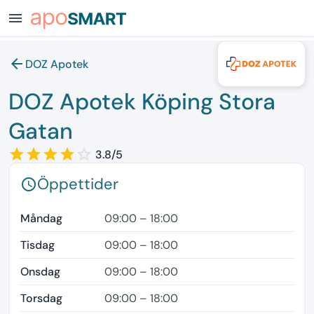
menu
arrow_back
DOZ Apotek
DOZ Apotek Köping Stora
Gatan
star_border
star
star_border
star
star_border
star
star_border
star
star_border
3.8/5
Öppettider
schedule
Måndag
09:00 – 18:00
Tisdag
09:00 – 18:00
Onsdag
09:00 – 18:00
Torsdag
09:00 – 18:00