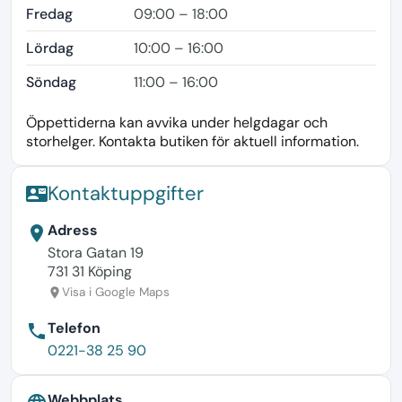
Fredag
09:00 – 18:00
Lördag
10:00 – 16:00
Söndag
11:00 – 16:00
Öppettiderna kan avvika under helgdagar och
storhelger. Kontakta butiken för aktuell information.
Kontaktuppgifter
contact_mail
Adress
location_on
Stora Gatan 19
731 31 Köping
Visa i Google Maps
location_on
Telefon
phone
0221-38 25 90
Webbplats