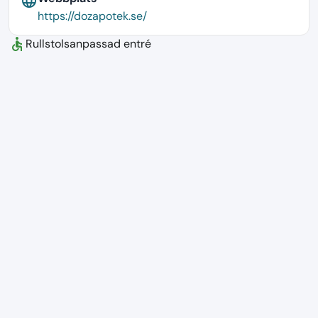
language
https://dozapotek.se/
accessible
Rullstolsanpassad entré