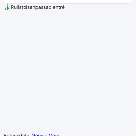
accessible
Rullstolsanpassad entré
Betygsdata:
Google Maps