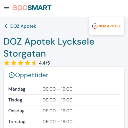
menu
arrow_back
DOZ Apotek
DOZ Apotek Lycksele
Storgatan
star_border
star
star_border
star
star_border
star
star_border
star
star_border
star
4.4/5
Öppettider
schedule
Måndag
09:00 – 19:00
Tisdag
09:00 – 19:00
Onsdag
09:00 – 19:00
Torsdag
09:00 – 19:00