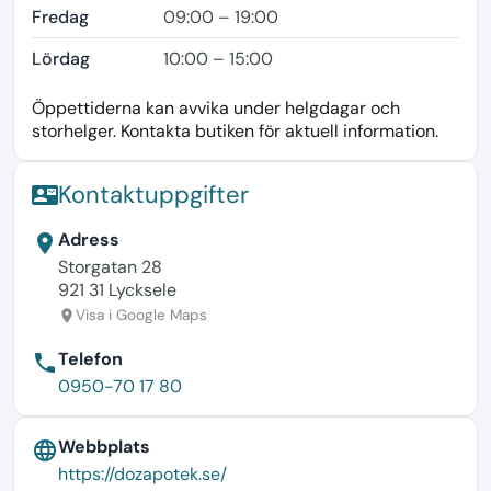
Fredag
09:00 – 19:00
Lördag
10:00 – 15:00
Öppettiderna kan avvika under helgdagar och
storhelger. Kontakta butiken för aktuell information.
Kontaktuppgifter
contact_mail
Adress
location_on
Storgatan 28
921 31 Lycksele
Visa i Google Maps
location_on
Telefon
phone
0950-70 17 80
Webbplats
language
https://dozapotek.se/