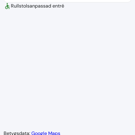
accessible
Rullstolsanpassad entré
Betygsdata:
Google Maps