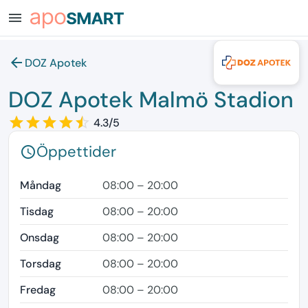
menu
arrow_back
DOZ Apotek
DOZ Apotek Malmö Stadion
star_border
star
star_border
star
star_border
star
star_border
star
star_border
star
4.3/5
Öppettider
schedule
Måndag
08:00 – 20:00
Tisdag
08:00 – 20:00
Onsdag
08:00 – 20:00
Torsdag
08:00 – 20:00
Fredag
08:00 – 20:00