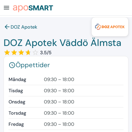
menu
arrow_back
DOZ Apotek
DOZ Apotek Väddö Älmsta
star_border
star
star_border
star
star_border
star
star_border
star
star_border
3.5/5
Öppettider
schedule
Måndag
09:30 – 18:00
Tisdag
09:30 – 18:00
Onsdag
09:30 – 18:00
Torsdag
09:30 – 18:00
Fredag
09:30 – 18:00