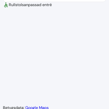
accessible
Rullstolsanpassad entré
Betygsdata:
Google Maps