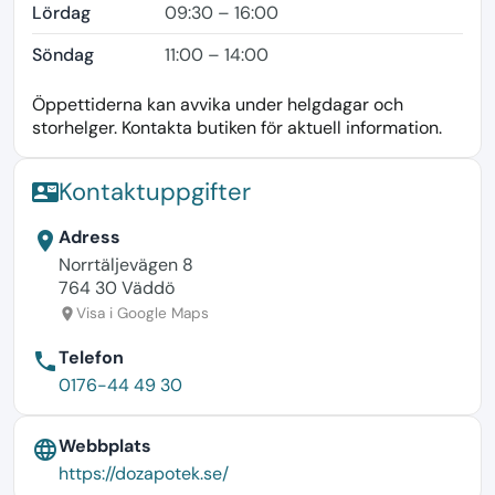
Lördag
09:30 – 16:00
Söndag
11:00 – 14:00
Öppettiderna kan avvika under helgdagar och
storhelger. Kontakta butiken för aktuell information.
Kontaktuppgifter
contact_mail
Adress
location_on
Norrtäljevägen 8
764 30 Väddö
Visa i Google Maps
location_on
Telefon
phone
0176-44 49 30
Webbplats
language
https://dozapotek.se/