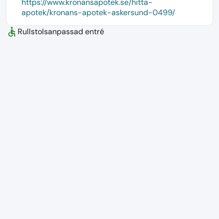
https://www.kronansapotek.se/hitta-
apotek/kronans-apotek-askersund-0499/
accessible
Rullstolsanpassad entré