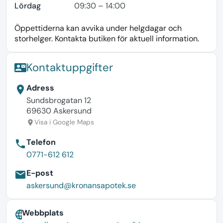
Lördag
09:30 – 14:00
Öppettiderna kan avvika under helgdagar och
storhelger. Kontakta butiken för aktuell information.
Kontaktuppgifter
contact_mail
Adress
location_on
Sundsbrogatan 12
69630 Askersund
Visa i Google Maps
location_on
Telefon
phone
0771-612 612
E-post
email
askersund@kronansapotek.se
Webbplats
language