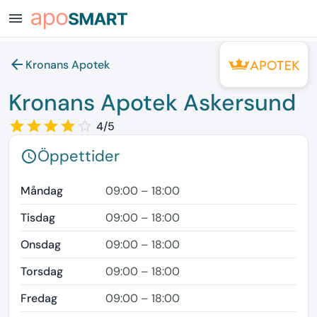
menu
arrow_back
Kronans Apotek
Kronans Apotek Askersund
star_border
star
star_border
star
star_border
star
star_border
star
star_border
4/5
Öppettider
schedule
Måndag
09:00 – 18:00
Tisdag
09:00 – 18:00
Onsdag
09:00 – 18:00
Torsdag
09:00 – 18:00
Fredag
09:00 – 18:00