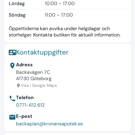
Lördag
10:00 – 17:00
Söndag
11:00 – 17:00
Öppettiderna kan avvika under helgdagar och
storhelger. Kontakta butiken för aktuell information.
Kontaktuppgifter
contact_mail
Adress
location_on
Backavägen 7C
41730 Göteborg
Visa i Google Maps
location_on
Telefon
phone
0771-612 612
E-post
email
backaplan@kronansapotek.se