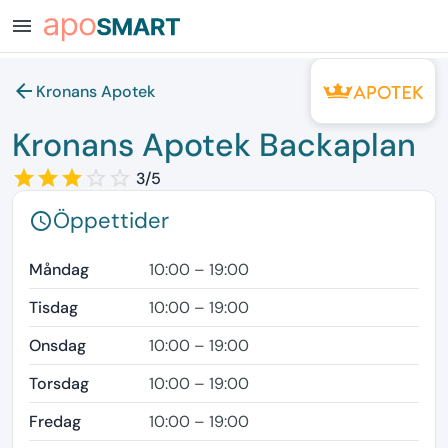
menu
arrow_back
Kronans Apotek
Kronans Apotek Backaplan
star_border
star
star_border
star
star_border
star
star_border
star_border
3/5
Öppettider
schedule
Måndag
10:00 – 19:00
Tisdag
10:00 – 19:00
Onsdag
10:00 – 19:00
Torsdag
10:00 – 19:00
Fredag
10:00 – 19:00