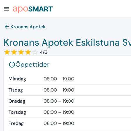
menu
arrow_back
Kronans Apotek
Kronans Apotek Eskilstuna S
star_border
star
star_border
star
star_border
star
star_border
star
star_border
4/5
Öppettider
schedule
Måndag
08:00 – 19:00
Tisdag
08:00 – 19:00
Onsdag
08:00 – 19:00
Torsdag
08:00 – 19:00
Fredag
08:00 – 19:00