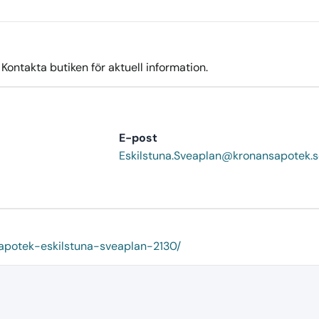
ontakta butiken för aktuell information.
E-post
email
Eskilstuna.Sveaplan@kronansapotek.s
-apotek-eskilstuna-sveaplan-2130/