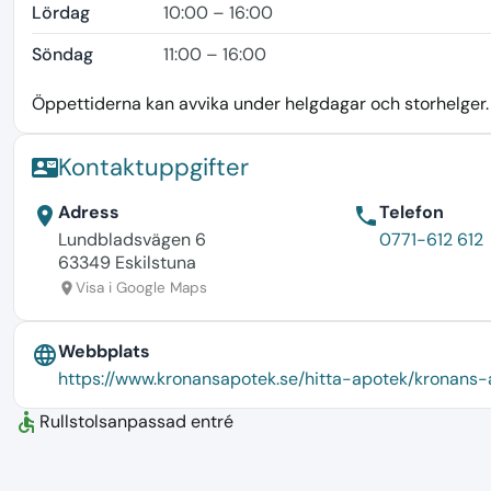
Lördag
10:00 – 16:00
Söndag
11:00 – 16:00
Öppettiderna kan avvika under helgdagar och storhelger. K
Kontaktuppgifter
contact_mail
Adress
Telefon
location_on
phone
Lundbladsvägen 6
0771-612 612
63349 Eskilstuna
Visa i Google Maps
location_on
Webbplats
language
https://www.kronansapotek.se/hitta-apotek/kronans
accessible
Rullstolsanpassad entré