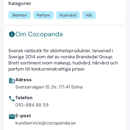
Kategorier
Skönhet
Parfym
Hudvård
Hår
Om Cocopanda
info
Svensk nätbutik för skönhetsprodukter, lanserad i
Sverige 2014 som del av norska Brandsdal Group.
Brett sortiment inom makeup, hudvård, hårvård och
parfym till konkurrenskraftiga priser.
Adress
business
Svetsarvägen 15 2tr, 171 41 Solna
Telefon
phone
010-884 88 59
E-post
email
kundservice@cocopanda.se