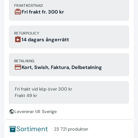
FRAKTKOSTNAD
redeem
Fri frakt fr. 300 kr
RETURPOLICY
assignment_return
14 dagars ångerrätt
BETALNING
payment
Kort, Swish, Faktura, Delbetalning
Fri frakt vid köp över 300 kr
Frakt 49 kr
public
Levererar till: Sverige
Sortiment
inventory
· 23 721 produkter