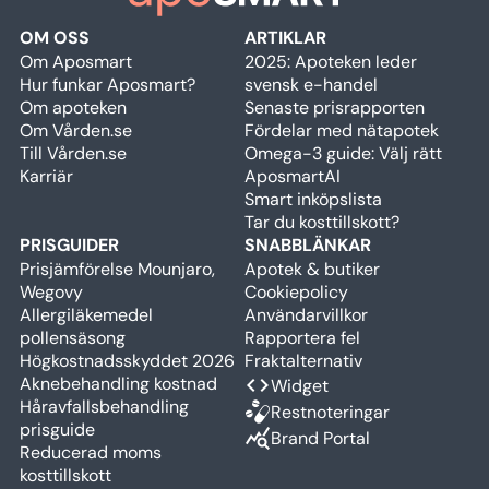
OM OSS
ARTIKLAR
Om Aposmart
2025: Apoteken leder
Hur funkar Aposmart?
svensk e-handel
Om apoteken
Senaste prisrapporten
Om Vården.se
Fördelar med nätapotek
Till Vården.se
Omega-3 guide: Välj rätt
Karriär
AposmartAI
Smart inköpslista
Tar du kosttillskott?
PRISGUIDER
SNABBLÄNKAR
Prisjämförelse Mounjaro,
Apotek & butiker
Wegovy
Cookiepolicy
Allergiläkemedel
Användarvillkor
pollensäsong
Rapportera fel
Högkostnadsskyddet 2026
Fraktalternativ
Aknebehandling kostnad
code
Widget
Håravfallsbehandling
Restnoteringar
prisguide
query_stats
Brand Portal
Reducerad moms
kosttillskott