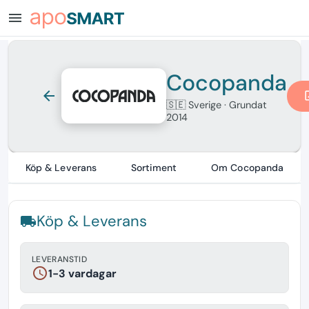
menu
Cocopanda
arrow_back
open
🇸🇪 Sverige
· Grundat
2014
Köp & Leverans
Sortiment
Om Cocopanda
Köp & Leverans
local_shipping
LEVERANSTID
schedule
1-3 vardagar