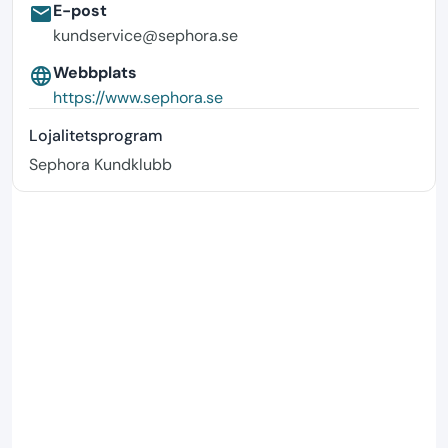
E-post
email
kundservice@sephora.se
Webbplats
language
https://www.sephora.se
Lojalitetsprogram
Sephora Kundklubb