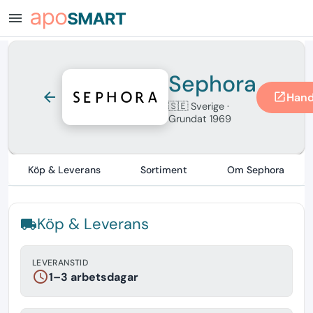
menu
Sephora
arrow_back
Hand
open_in_new
🇸🇪 Sverige
·
Grundat 1969
Köp & Leverans
Sortiment
Om Sephora
Köp & Leverans
local_shipping
LEVERANSTID
schedule
1–3 arbetsdagar