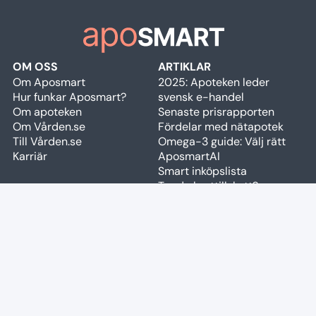
OM OSS
ARTIKLAR
Om Aposmart
2025: Apoteken leder
Hur funkar Aposmart?
svensk e-handel
Om apoteken
Senaste prisrapporten
Om Vården.se
Fördelar med nätapotek
Till Vården.se
Omega-3 guide: Välj rätt
Karriär
AposmartAI
Smart inköpslista
Tar du kosttillskott?
PRISGUIDER
SNABBLÄNKAR
Prisjämförelse Mounjaro,
Apotek & butiker
Wegovy
Cookiepolicy
Allergiläkemedel
Användarvillkor
pollensäsong
Rapportera fel
Högkostnadsskyddet 2026
Fraktalternativ
Aknebehandling kostnad
code
Widget
Håravfallsbehandling
Restnoteringar