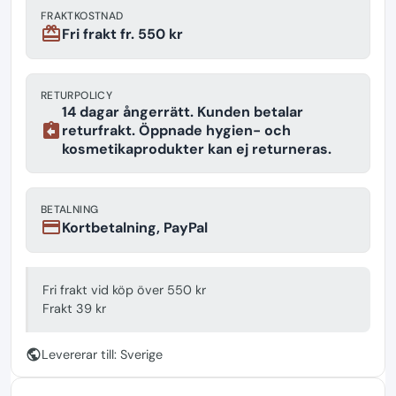
FRAKTKOSTNAD
redeem
Fri frakt fr. 550 kr
RETURPOLICY
14 dagar ångerrätt. Kunden betalar
assignment_return
returfrakt. Öppnade hygien- och
kosmetikaprodukter kan ej returneras.
BETALNING
payment
Kortbetalning, PayPal
Fri frakt vid köp över 550 kr
Frakt 39 kr
public
Levererar till: Sverige