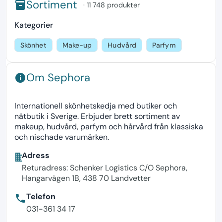
Sortiment
inventory
· 11 748 produkter
Kategorier
Skönhet
Make-up
Hudvård
Parfym
Om Sephora
info
Internationell skönhetskedja med butiker och
nätbutik i Sverige. Erbjuder brett sortiment av
makeup, hudvård, parfym och hårvård från klassiska
och nischade varumärken.
Adress
business
Returadress: Schenker Logistics C/O Sephora,
Hangarvägen 1B, 438 70 Landvetter
Telefon
phone
031-361 34 17