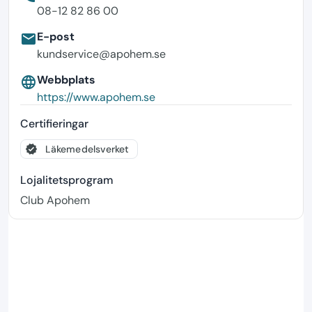
08-12 82 86 00
E-post
email
kundservice@apohem.se
Webbplats
language
https://www.apohem.se
Certifieringar
verified
Läkemedelsverket
Lojalitetsprogram
Club Apohem