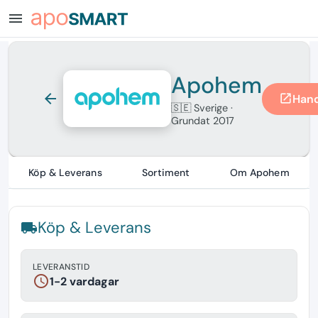
menu
Apohem
arrow_back
Hand
open_in_new
🇸🇪 Sverige
·
Grundat 2017
Köp & Leverans
Sortiment
Om Apohem
Köp & Leverans
local_shipping
LEVERANSTID
schedule
1-2 vardagar