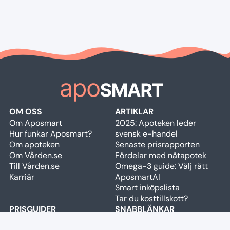
OM OSS
ARTIKLAR
Om Aposmart
2025: Apoteken leder
Hur funkar Aposmart?
svensk e-handel
Om apoteken
Senaste prisrapporten
Om Vården.se
Fördelar med nätapotek
Till Vården.se
Omega-3 guide: Välj rätt
Karriär
AposmartAI
Smart inköpslista
Tar du kosttillskott?
PRISGUIDER
SNABBLÄNKAR
Prisjämförelse Mounjaro,
Apotek & butiker