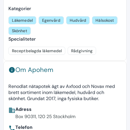
Kategorier
Läkemedel
Egenvård
Hudvård
Hälsokost
Skönhet
Specialiteter
Receptbelagda läkemedel
Rådgivning
Om Apohem
info
Renodlat nätapotek ägt av Axfood och Novax med
brett sortiment inom läkemedel, hudvård och
skönhet. Grundat 2017, inga fysiska butiker.
Adress
business
Box 90311, 120 25 Stockholm
Telefon
phone