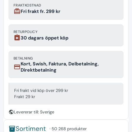
FRAKTKOSTNAD
redeem
Fri frakt fr. 299 kr
RETURPOLICY
assignment_return
30 dagars öppet köp
BETALNING
Kort, Swish, Faktura, Delbetalning,
payment
Direktbetalning
Fri frakt vid köp över 299 kr
Frakt 29 kr
public
Levererar till: Sverige
Sortiment
inventory
· 50 268 produkter