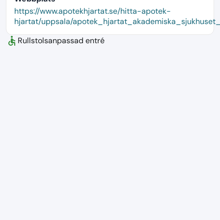
language
https://www.apotekhjartat.se/hitta-apotek-
hjartat/uppsala/apotek_hjartat_akademiska_sjukhuset
accessible
Rullstolsanpassad entré