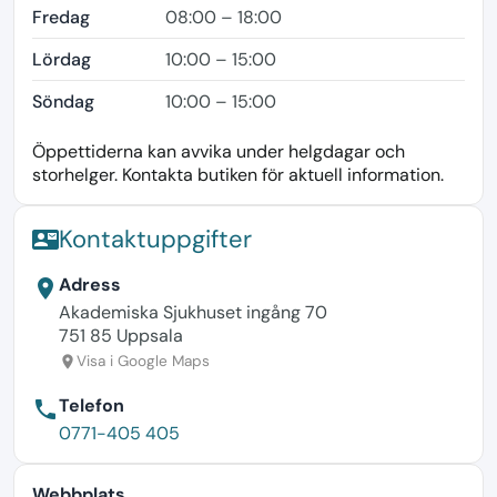
Fredag
08:00 – 18:00
Lördag
10:00 – 15:00
Söndag
10:00 – 15:00
Öppettiderna kan avvika under helgdagar och
storhelger. Kontakta butiken för aktuell information.
Kontaktuppgifter
contact_mail
Adress
location_on
Akademiska Sjukhuset ingång 70
751 85 Uppsala
Visa i Google Maps
location_on
Telefon
phone
0771-405 405
Webbplats