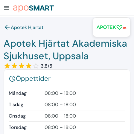
menu
arrow_back
Apotek Hjärtat
Apotek Hjärtat Akademiska
Sjukhuset, Uppsala
star_border
star
star_border
star
star_border
star
star_border
star
star_border
3.8/5
Öppettider
schedule
Måndag
08:00 – 18:00
Tisdag
08:00 – 18:00
Onsdag
08:00 – 18:00
Torsdag
08:00 – 18:00