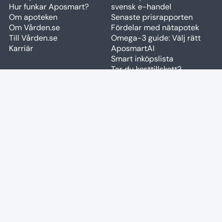
Hur funkar Aposmart?
svensk e-handel
Om apoteken
Senaste prisrapporten
Om Vården.se
Fördelar med nätapotek
Till Vården.se
Omega-3 guide: Välj rätt
Karriär
AposmartAI
Smart inköpslista
Tar du kosttillskott?
PRISGUIDER
SNABBLÄNKAR
Prisjämförelse Mounjaro,
Apotek & butiker
Wegovy
Cookiepolicy
Allergiläkemedel
Användarvillkor
pollensäsong
Rapportera fel
Högkostnadsskyddet 2026
Fraktalternativ
Aknebehandling kostnad
code
Widget
Håravfallsbehandling
Restnoteringar
prisguide
query_stats
Brand Portal
Reducerad moms
kosttillskott
Medicinsk viktnedgång
2026
KONTAKT