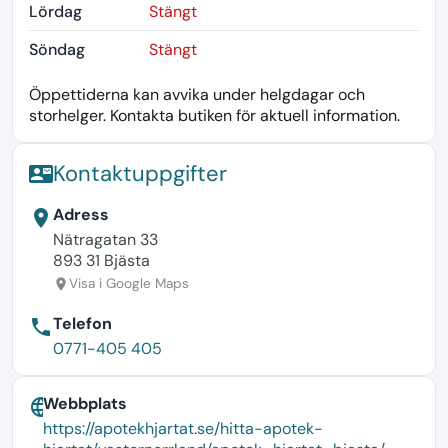
Lördag
Stängt
Söndag
Stängt
Öppettiderna kan avvika under helgdagar och
storhelger. Kontakta butiken för aktuell information.
Kontaktuppgifter
contact_mail
Adress
location_on
Nätragatan 33
893 31 Bjästa
Visa i Google Maps
location_on
Telefon
phone
0771-405 405
Webbplats
language
https://apotekhjartat.se/hitta-apotek-