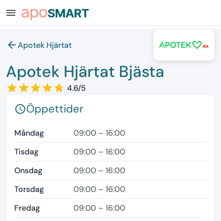
menu
arrow_back
Apotek Hjärtat
Apotek Hjärtat Bjästa
star_border
star
star_border
star
star_border
star
star_border
star
star_border
star
4.6/5
Öppettider
schedule
Måndag
09:00 – 16:00
Tisdag
09:00 – 16:00
Onsdag
09:00 – 16:00
Torsdag
09:00 – 16:00
Fredag
09:00 – 16:00