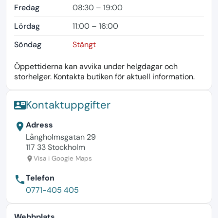
Fredag
08:30 – 19:00
Lördag
11:00 – 16:00
Söndag
Stängt
Öppettiderna kan avvika under helgdagar och
storhelger. Kontakta butiken för aktuell information.
Kontaktuppgifter
contact_mail
Adress
location_on
Långholmsgatan 29
117 33 Stockholm
Visa i Google Maps
location_on
Telefon
phone
0771-405 405
Webbplats