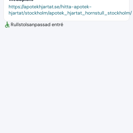
language
https://apotekhjartat.se/hitta-apotek-
hjartat/stockholm/apotek_hjartat_hornstull_stockholm/
accessible
Rullstolsanpassad entré