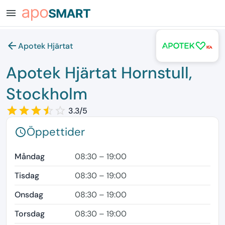
menu
arrow_back
Apotek Hjärtat
Apotek Hjärtat Hornstull,
Stockholm
star_border
star
star_border
star
star_border
star
star_border
star
star_border
3.3/5
Öppettider
schedule
Måndag
08:30 – 19:00
Tisdag
08:30 – 19:00
Onsdag
08:30 – 19:00
Torsdag
08:30 – 19:00