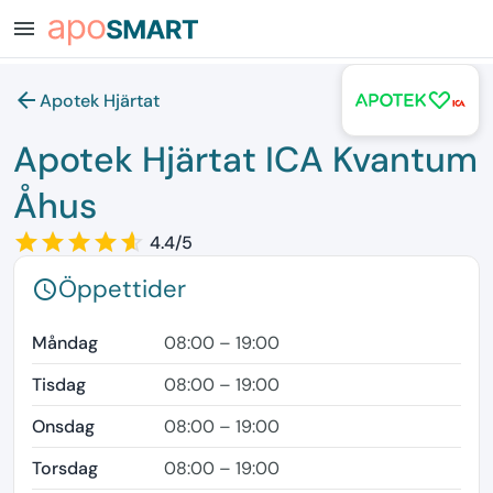
menu
arrow_back
Apotek Hjärtat
Apotek Hjärtat ICA Kvantum
Åhus
star_border
star
star_border
star
star_border
star
star_border
star
star_border
star
4.4/5
Öppettider
schedule
Måndag
08:00 – 19:00
Tisdag
08:00 – 19:00
Onsdag
08:00 – 19:00
Torsdag
08:00 – 19:00