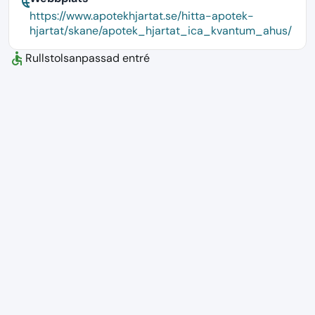
language
https://www.apotekhjartat.se/hitta-apotek-
hjartat/skane/apotek_hjartat_ica_kvantum_ahus/
accessible
Rullstolsanpassad entré