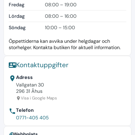
Fredag
08:00 – 19:00
Lördag
08:00 – 16:00
Söndag
10:00 – 15:00
Öppettiderna kan avvika under helgdagar och
storhelger. Kontakta butiken för aktuell information.
Kontaktuppgifter
contact_mail
Adress
location_on
Vallgatan 30
296 31 Åhus
Visa i Google Maps
location_on
Telefon
phone
0771-405 405
Webbplats