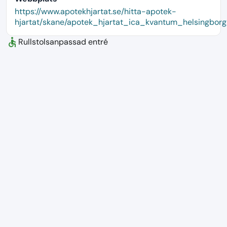
language
https://www.apotekhjartat.se/hitta-apotek-
hjartat/skane/apotek_hjartat_ica_kvantum_helsingborg
accessible
Rullstolsanpassad entré