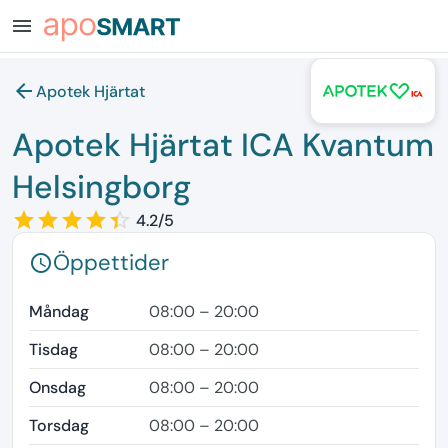
menu
arrow_back
Apotek Hjärtat
Apotek Hjärtat ICA Kvantum
Helsingborg
star_border
star
star_border
star
star_border
star
star_border
star
star_border
star
4.2/5
Öppettider
schedule
Måndag
08:00 – 20:00
Tisdag
08:00 – 20:00
Onsdag
08:00 – 20:00
Torsdag
08:00 – 20:00