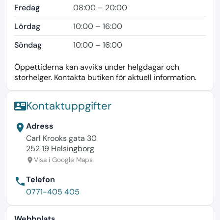
Fredag
08:00 – 20:00
Lördag
10:00 – 16:00
Söndag
10:00 – 16:00
Öppettiderna kan avvika under helgdagar och
storhelger. Kontakta butiken för aktuell information.
Kontaktuppgifter
contact_mail
Adress
location_on
Carl Krooks gata 30
252 19 Helsingborg
Visa i Google Maps
location_on
Telefon
phone
0771-405 405
Webbplats