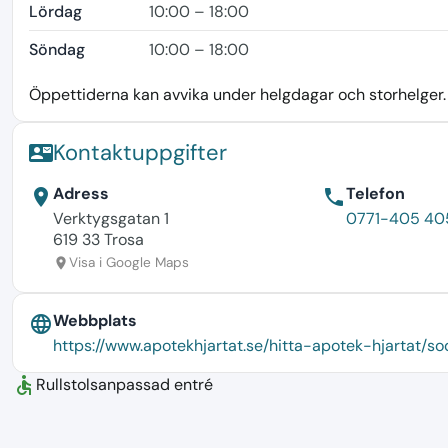
Lördag
10:00 – 18:00
Söndag
10:00 – 18:00
Öppettiderna kan avvika under helgdagar och storhelger. K
Kontaktuppgifter
contact_mail
Adress
Telefon
location_on
phone
Verktygsgatan 1
0771-405 40
619 33 Trosa
Visa i Google Maps
location_on
Webbplats
language
https://www.apotekhjartat.se/hitta-apotek-hjartat/
accessible
Rullstolsanpassad entré