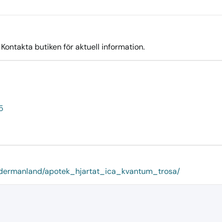
ontakta butiken för aktuell information.
5
sodermanland/apotek_hjartat_ica_kvantum_trosa/