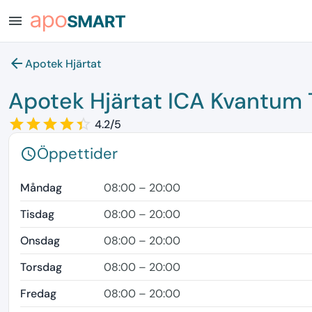
menu
arrow_back
Apotek Hjärtat
Apotek Hjärtat ICA Kvantum 
star_border
star
star_border
star
star_border
star
star_border
star
star_border
star
4.2/5
Öppettider
schedule
Måndag
08:00 – 20:00
Tisdag
08:00 – 20:00
Onsdag
08:00 – 20:00
Torsdag
08:00 – 20:00
Fredag
08:00 – 20:00