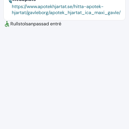
language
https://www.apotekhjartat.se/hitta-apotek-
hjartat/gavleborg/apotek_hjartat_ica_maxi_gavle/
accessible
Rullstolsanpassad entré