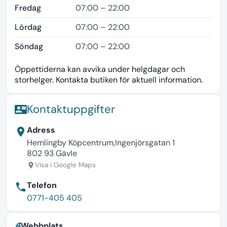
Fredag
07:00 – 22:00
Lördag
07:00 – 22:00
Söndag
07:00 – 22:00
Öppettiderna kan avvika under helgdagar och
storhelger. Kontakta butiken för aktuell information.
Kontaktuppgifter
contact_mail
Adress
location_on
Hemlingby Köpcentrum,Ingenjörsgatan 1
802 93 Gävle
Visa i Google Maps
location_on
Telefon
phone
0771-405 405
Webbplats