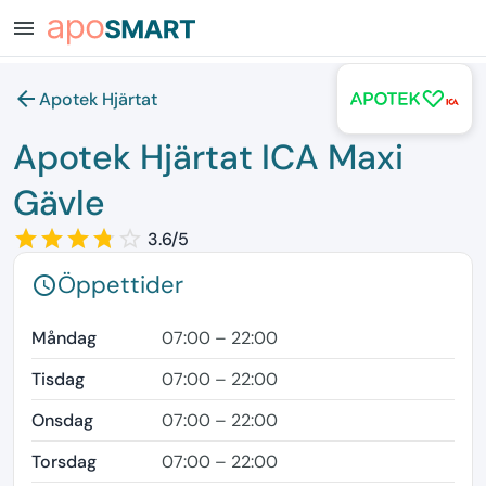
menu
arrow_back
Apotek Hjärtat
Apotek Hjärtat ICA Maxi
Gävle
star_border
star
star_border
star
star_border
star
star_border
star
star_border
3.6/5
Öppettider
schedule
Måndag
07:00 – 22:00
Tisdag
07:00 – 22:00
Onsdag
07:00 – 22:00
Torsdag
07:00 – 22:00