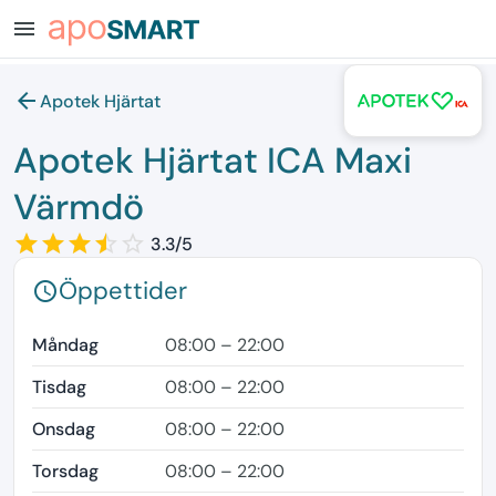
menu
arrow_back
Apotek Hjärtat
Apotek Hjärtat ICA Maxi
Värmdö
star_border
star
star_border
star
star_border
star
star_border
star
star_border
3.3/5
Öppettider
schedule
Måndag
08:00 – 22:00
Tisdag
08:00 – 22:00
Onsdag
08:00 – 22:00
Torsdag
08:00 – 22:00