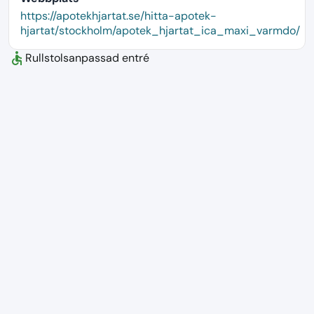
language
https://apotekhjartat.se/hitta-apotek-
hjartat/stockholm/apotek_hjartat_ica_maxi_varmdo/
accessible
Rullstolsanpassad entré