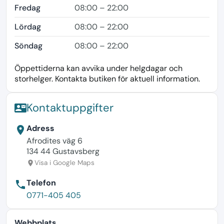
Fredag
08:00 – 22:00
Lördag
08:00 – 22:00
Söndag
08:00 – 22:00
Öppettiderna kan avvika under helgdagar och
storhelger. Kontakta butiken för aktuell information.
Kontaktuppgifter
contact_mail
Adress
location_on
Afrodites väg 6
134 44 Gustavsberg
Visa i Google Maps
location_on
Telefon
phone
0771-405 405
Webbplats