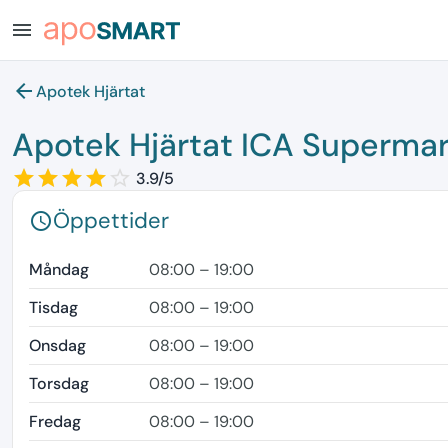
menu
arrow_back
Apotek Hjärtat
Apotek Hjärtat ICA Supermar
star_border
star
star_border
star
star_border
star
star_border
star
star_border
3.9/5
Öppettider
schedule
Måndag
08:00 – 19:00
Tisdag
08:00 – 19:00
Onsdag
08:00 – 19:00
Torsdag
08:00 – 19:00
Fredag
08:00 – 19:00