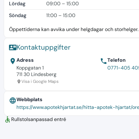
Lördag
09:00 – 15:00
Söndag
11:00 – 15:00
Öppettiderna kan avvika under helgdagar och storhelger. K
Kontaktuppgifter
contact_mail
Adress
Telefon
location_on
phone
Koppgatan 1
0771-405 40
711 30 Lindesberg
Visa i Google Maps
location_on
Webbplats
language
https://www.apotekhjartat.se/hitta-apotek-hjartat/
accessible
Rullstolsanpassad entré