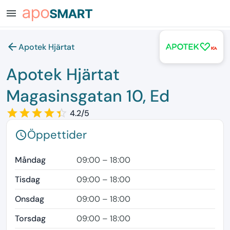
menu
arrow_back
Apotek Hjärtat
Apotek Hjärtat
Magasinsgatan 10, Ed
star_border
star
star_border
star
star_border
star
star_border
star
star_border
star
4.2/5
Öppettider
schedule
Måndag
09:00 – 18:00
Tisdag
09:00 – 18:00
Onsdag
09:00 – 18:00
Torsdag
09:00 – 18:00