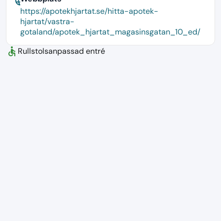
language
https://apotekhjartat.se/hitta-apotek-
hjartat/vastra-
gotaland/apotek_hjartat_magasinsgatan_10_ed/
accessible
Rullstolsanpassad entré