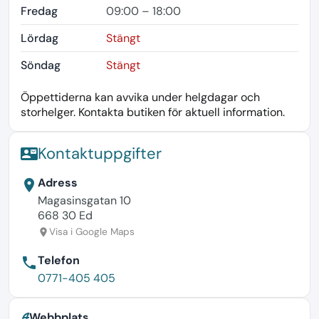
Fredag
09:00 – 18:00
Lördag
Stängt
Söndag
Stängt
Öppettiderna kan avvika under helgdagar och
storhelger. Kontakta butiken för aktuell information.
Kontaktuppgifter
contact_mail
Adress
location_on
Magasinsgatan 10
668 30 Ed
Visa i Google Maps
location_on
Telefon
phone
0771-405 405
Webbplats