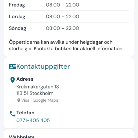
Fredag
08:00 – 22:00
Lördag
08:00 – 22:00
Söndag
08:00 – 22:00
Öppettiderna kan avvika under helgdagar och
storhelger. Kontakta butiken för aktuell information.
Kontaktuppgifter
contact_mail
Adress
location_on
Krukmakargatan 13
118 51 Stockholm
Visa i Google Maps
location_on
Telefon
phone
0771-405 405
Webbplats