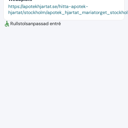
language
https://apotekhjartat.se/hitta-apotek-
hjartat/stockholm/apotek_hjartat_mariatorget_stockho
accessible
Rullstolsanpassad entré