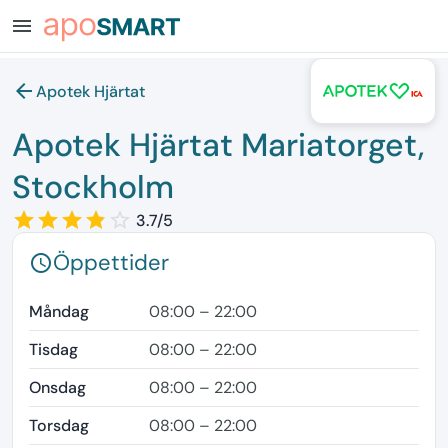
menu
arrow_back
Apotek Hjärtat
Apotek Hjärtat Mariatorget,
Stockholm
star_border
star
star_border
star
star_border
star
star_border
star
star_border
3.7/5
Öppettider
schedule
Måndag
08:00 – 22:00
Tisdag
08:00 – 22:00
Onsdag
08:00 – 22:00
Torsdag
08:00 – 22:00