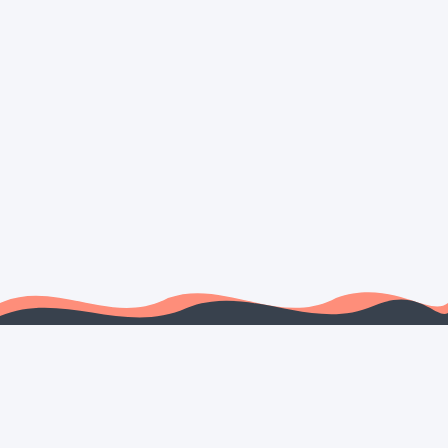
OM OSS
ARTIKLAR
Om Aposmart
2025: Apoteken leder