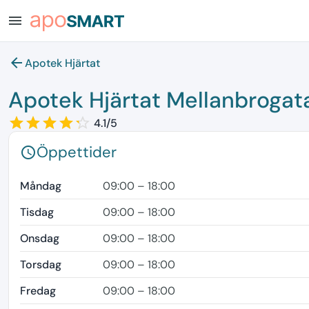
menu
arrow_back
Apotek Hjärtat
Apotek Hjärtat Mellanbrogat
star_border
star
star_border
star
star_border
star
star_border
star
star_border
star
4.1/5
Öppettider
schedule
Måndag
09:00 – 18:00
Tisdag
09:00 – 18:00
Onsdag
09:00 – 18:00
Torsdag
09:00 – 18:00
Fredag
09:00 – 18:00