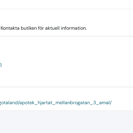
ontakta butiken för aktuell information.
5
ra-gotaland/apotek_hjartat_mellanbrogatan_3_amal/