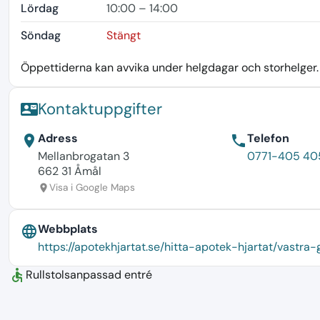
Lördag
10:00 – 14:00
Söndag
Stängt
Öppettiderna kan avvika under helgdagar och storhelger. K
Kontaktuppgifter
contact_mail
Adress
Telefon
location_on
phone
Mellanbrogatan 3
0771-405 40
662 31 Åmål
Visa i Google Maps
location_on
Webbplats
language
https://apotekhjartat.se/hitta-apotek-hjartat/vast
accessible
Rullstolsanpassad entré