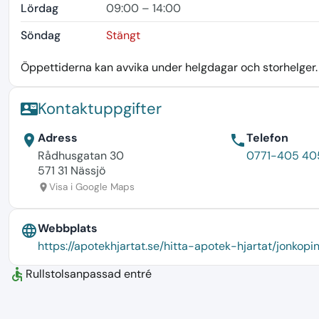
Lördag
09:00 – 14:00
Söndag
Stängt
Öppettiderna kan avvika under helgdagar och storhelger. K
Kontaktuppgifter
contact_mail
Adress
Telefon
location_on
phone
Rådhusgatan 30
0771-405 40
571 31 Nässjö
Visa i Google Maps
location_on
Webbplats
language
https://apotekhjartat.se/hitta-apotek-hjartat/jonko
accessible
Rullstolsanpassad entré