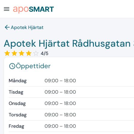
menu
arrow_back
Apotek Hjärtat
Apotek Hjärtat Rådhusgatan 
star_border
star
star_border
star
star_border
star
star_border
star
star_border
4/5
Öppettider
schedule
Måndag
09:00 – 18:00
Tisdag
09:00 – 18:00
Onsdag
09:00 – 18:00
Torsdag
09:00 – 18:00
Fredag
09:00 – 18:00