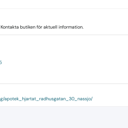
ontakta butiken för aktuell information.
5
ping/apotek_hjartat_radhusgatan_30_nassjo/