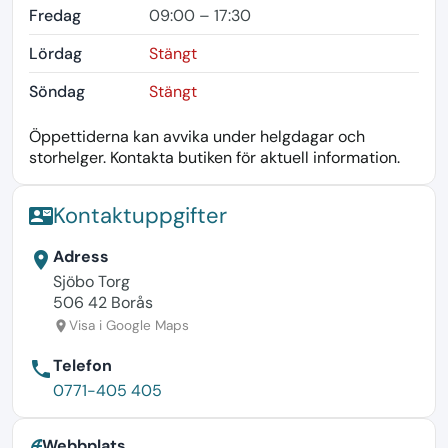
Fredag
09:00 – 17:30
Lördag
Stängt
Söndag
Stängt
Öppettiderna kan avvika under helgdagar och
storhelger. Kontakta butiken för aktuell information.
Kontaktuppgifter
contact_mail
Adress
location_on
Sjöbo Torg
506 42 Borås
Visa i Google Maps
location_on
Telefon
phone
0771-405 405
Webbplats