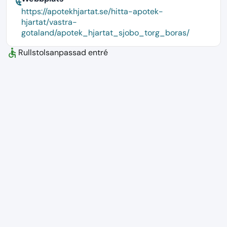
language
https://apotekhjartat.se/hitta-apotek-
hjartat/vastra-
gotaland/apotek_hjartat_sjobo_torg_boras/
accessible
Rullstolsanpassad entré