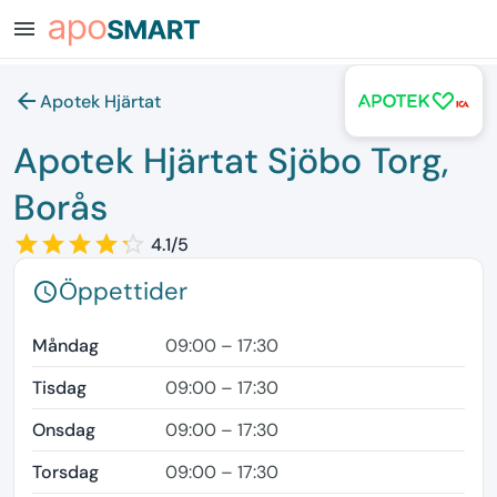
menu
arrow_back
Apotek Hjärtat
Apotek Hjärtat Sjöbo Torg,
Borås
star_border
star
star_border
star
star_border
star
star_border
star
star_border
star
4.1/5
Öppettider
schedule
Måndag
09:00 – 17:30
Tisdag
09:00 – 17:30
Onsdag
09:00 – 17:30
Torsdag
09:00 – 17:30