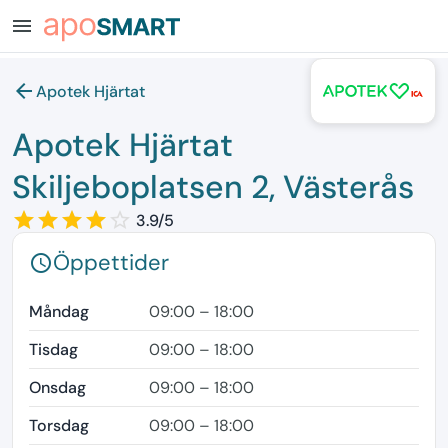
menu
arrow_back
Apotek Hjärtat
Apotek Hjärtat
Skiljeboplatsen 2, Västerås
star_border
star
star_border
star
star_border
star
star_border
star
star_border
3.9/5
Öppettider
schedule
Måndag
09:00 – 18:00
Tisdag
09:00 – 18:00
Onsdag
09:00 – 18:00
Torsdag
09:00 – 18:00