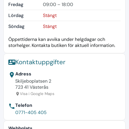
Fredag
09:00 – 18:00
Lördag
Stängt
Söndag
Stängt
Öppettiderna kan avvika under helgdagar och
storhelger. Kontakta butiken för aktuell information.
Kontaktuppgifter
contact_mail
Adress
location_on
Skiljeboplatsen 2
723 41 Västerås
Visa i Google Maps
location_on
Telefon
phone
0771-405 405
Webbplats