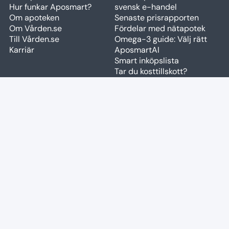
Hur funkar Aposmart?
svensk e-handel
Om apoteken
Senaste prisrapporten
Om Vården.se
Fördelar med nätapotek
Till Vården.se
Omega-3 guide: Välj rätt
Karriär
AposmartAI
Smart inköpslista
Tar du kosttillskott?
PRISGUIDER
SNABBLÄNKAR
Prisjämförelse Mounjaro,
Apotek & butiker
Wegovy
Cookiepolicy
Allergiläkemedel
Användarvillkor
pollensäsong
Rapportera fel
Högkostnadsskyddet 2026
Fraktalternativ
Aknebehandling kostnad
code
Widget
Håravfallsbehandling
Restnoteringar
prisguide
query_stats
Brand Portal
Reducerad moms
kosttillskott
Medicinsk viktnedgång
2026
KONTAKT