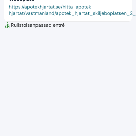
language
https://apotekhjartat.se/hitta-apotek-
hjartat/vastmanland/apotek_hjartat_skiljeboplatsen_2_
accessible
Rullstolsanpassad entré